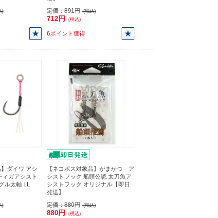
定価：
891円
)
(税込)
712円
(税込)
6ポイント獲得
】ダイワ アシ
【ネコポス対象品】がまかつ ア
ティガアシスト
シストフック 船頭公認 太刀魚ア
ングル太軸 LL
シストフック オリジナル【即日
発送】
定価：
880円
)
(税込)
880円
(税込)