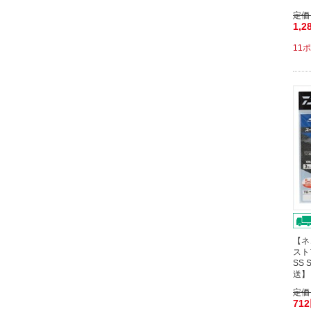
定価
1,2
11
【ネ
スト
SS
送】
定価
71