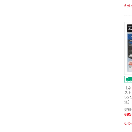
6ポ
【ネ
スト
SS
送】
定価
69
6ポ