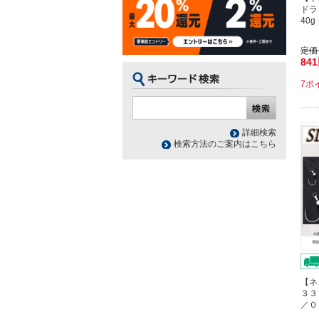
ドラ
40
定価
84
7ポ
詳細検索
検索方法のご案内はこちら
【ネ
３３
／０