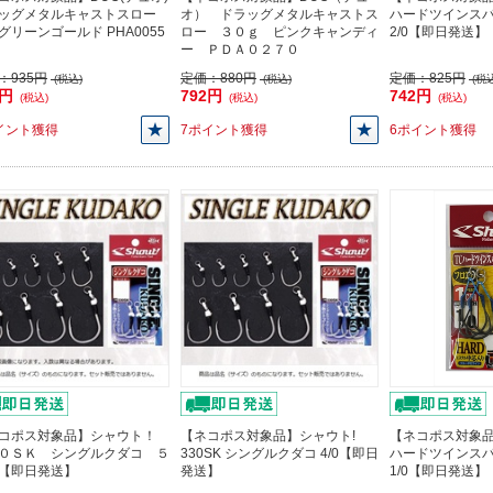
ッグメタルキャストスロー
オ） ドラッグメタルキャストス
ハードツインスパー
g グリーンゴールド PHA0055
ロー ３０ｇ ピンクキャンディ
2/0【即日発送】
ー ＰＤＡ０２７０
：
935円
定価：
880円
定価：
825円
(税込)
(税込)
(税込
1円
792円
742円
(税込)
(税込)
(税込)
イント獲得
7ポイント獲得
6ポイント獲得
コポス対象品】シャウト！
【ネコポス対象品】シャウト!
【ネコポス対象品
０ＳＫ シングルクダコ ５
330SK シングルクダコ 4/0【即日
ハードツインスパー
【即日発送】
発送】
1/0【即日発送】