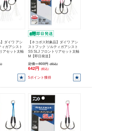
】ダイワ アシ
【ネコポス対象品】ダイワ アシ
ティガアシスト
ストフック ソルティガアシスト
ントリアセット太軸
SS SLJ フロントリアセット太軸
M【即日発送】
定価：
803円
)
(税込)
642円
(税込)
5ポイント獲得