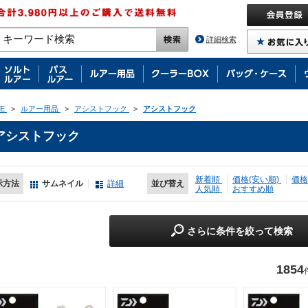
詳細検索
E
>
ルアー用品
>
アシストフック
>
アシストフック
アシストフック
新着順
価格(安い順)
価格
示方法
サムネイル
詳細
並び替え
人気順
おすすめ順
さらに条件を絞って検索
1854