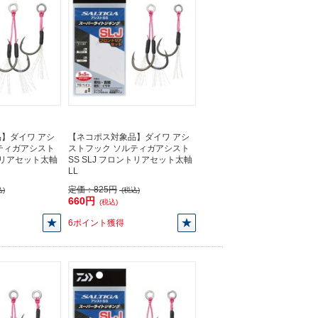
】ダイワ アシ
【ネコポス対象品】ダイワ アシ
ティガアシスト
ストフック ソルティガアシスト
ントリアセット太軸
SS SLJ フロントリアセット太軸
LL
定価：
825円
)
(税込)
660円
(税込)
6ポイント獲得