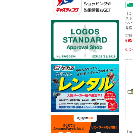
【ネ
スト
SS
発送
定価
69
6ポ
【ネ