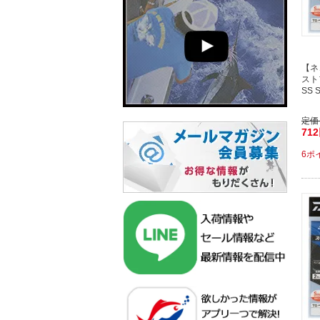
【ネ
スト
SS 
定価
71
6ポ