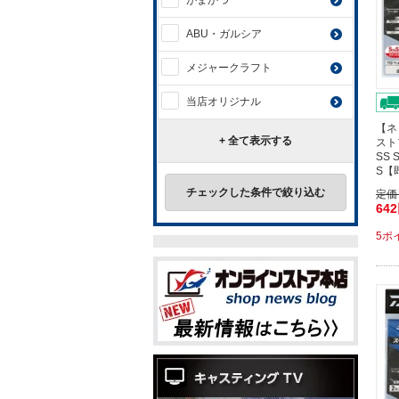
がまかつ
ABU・ガルシア
メジャークラフト
当店オリジナル
【ネ
+ 全て表示する
スト
SS
S【
チェックした条件で絞り込む
定価
64
5ポ