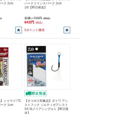
ク 2cm
ハードツインスパーク 2cm
1/0【即日発送】
定価：
715円
)
(税込)
643円
(税込)
5ポイント獲得
】シャウト! TC
【ネコポス対象品】ダイワ アシ
ク 1cm
ストフック ソルティガアシスト
SS SLJ リアシングル L【即日発
送】