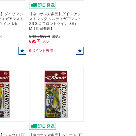
】ダイワ アシ
【ネコポス対象品】ダイワ アシ
ティガアシスト
ストフック ソルティガアシスト
トツイン 太軸
SS SLJ フロントツイン 太軸
M【即日発送】
定価：
869円
)
(税込)
695円
(税込)
6ポイント獲得
】シャウト! TC
【ネコポス対象品】シャウト! TC