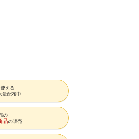
も使える
大量配布中
売の
商品
の販売