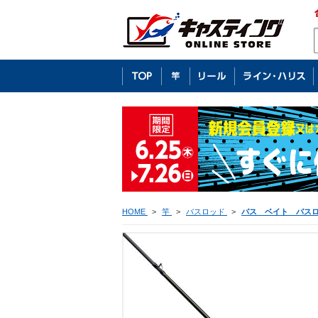
HOME
>
竿
>
バスロッド
>
バス ベイト バス