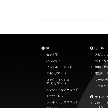
竿
リール
セット竿
スピニン
バスロッド
ベイトリ
ソルトルアーロッド
両軸・片
エギングロッド
電動リー
ロックフィッシュ・
リール そ
アジングロッド
リールパ
オフショアルアーロッド
トラウトロッド
ライン・
ライギョ・ナマズロッド
バス・ナ
ライン