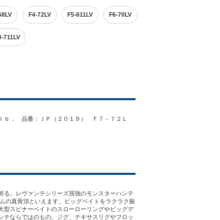
68LV
F4-72LV
F5-611LV
F6-70LV
0-711LV
ｌｂ． 品番：ＪＰ（２０１９） Ｆ７－７２Ｌ
斬る。レヴァンテシリーズ屈強のモンスターハンテ
テムの真骨頂といえます。ビッグベイトをラクラク振
大型スピナーベイトのスローローリングやビッグデ
ンテならではのもの。ジグ、テキサスリグやフロッ