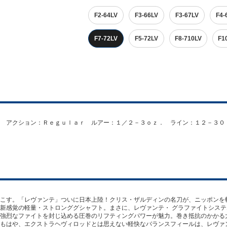
F2-64LV
F3-66LV
F3-67LV
F4-
F7-72LV
F5-72LV
F8-710LV
F1
 アクション：Ｒｅｇｕｌａｒ ルアー：１／２－３ｏｚ． ライン：１２－３０
こす。「レヴァンテ」ついに日本上陸！クリス・ザルディンの名刀が、ニッポンを
新感覚の軽量・ストロンググシャフト。まさに、レヴァンテ・ グラファイトシス
強烈なファイトを封じ込める圧巻のリフティングパワーが魅力。巻き抵抗のかかる
もはや、エクストラヘヴィロッドとは思えない軽快なバランスフィールは、レヴァ