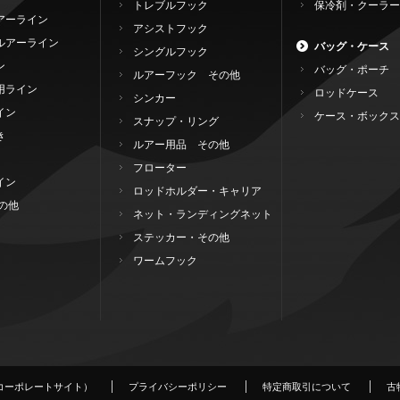
トレブルフック
保冷剤・クーラー
アーライン
アシストフック
ルアーライン
バッグ・ケース
シングルフック
ン
バッグ・ポーチ
ルアーフック その他
用ライン
ロッドケース
シンカー
イン
ケース・ボックス
スナップ・リング
き
ルアー用品 その他
フローター
イン
ロッドホルダー・キャリア
の他
ネット・ランディングネット
ステッカー・その他
ワームフック
コーポレートサイト）
プライバシーポリシー
特定商取引について
古