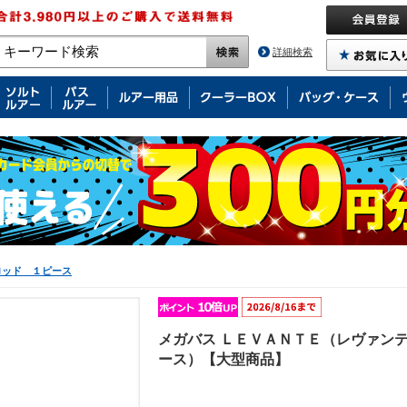
詳細検索
ロッド １ピース
メガバス ＬＥＶＡＮＴＥ（レヴァンテ
ース）【大型商品】