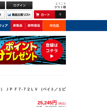
ようこそ
ゲスト様
0
） ＪＰ Ｆ７-７２ＬＶ （ベイト／１ピ
25,245円
(税込)