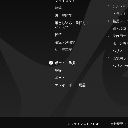
フライロッド
ソルトル
船竿
トラウト
磯・堤防竿
船用ライ
落とし込み・前打ち・
イカダ竿
磯・堤防
投竿
投げ用ラ
清流・湖沼竿
ボビン巻
鮎・渓流竿
ハリス
淡水用ラ
ボート・魚探
ハリス そ
魚探
ボート
エレキ・ボート用品
オンラインストアTOP
会社概要（