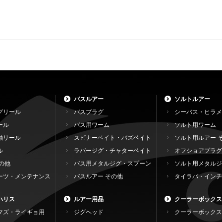
バスルアー
ソルトルアー
グリール
バスプラグ
シーバス・ヒラメ
ール
バス用ワーム
ソルト用ワーム
軸リール
スピナーベイト・バズベイト
ソルト用ルアー 
ル
ラバージグ・チャターベイト
オフショアプラグ
の他
バス用メタルジグ・スプーン
ソルト用メタルジ
ーツ・メンテナンス
バスルアー その他
タイラバ・インチ
ハリス
ルアー用品
クーラーボックス
マズ・ライギョ用
ジグヘッド
クーラーボックス