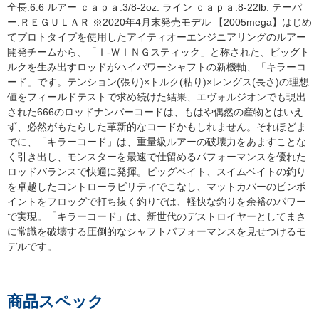
全長:6.6 ルアー ｃａｐａ:3/8-2oz. ライン ｃａｐａ:8-22lb. テーパ
ー:ＲＥＧＵＬＡＲ ※2020年4月末発売モデル 【2005mega】はじめ
てプロトタイプを使用したアイティオーエンジニアリングのルアー
開発チームから、「Ｉ-ＷＩＮＧスティック」と称された、ビッグト
ルクを生み出すロッドがハイパワーシャフトの新機軸、「キラーコ
ード」です。テンション(張り)×トルク(粘り)×レングス(長さ)の理想
値をフィールドテストで求め続けた結果、エヴォルジオンでも現出
された666のロッドナンバーコードは、もはや偶然の産物とはいえ
ず、必然がもたらした革新的なコードかもしれません。それほどま
でに、「キラーコード」は、重量級ルアーの破壊力をあますことな
く引き出し、モンスターを最速で仕留めるパフォーマンスを優れた
ロッドバランスで快適に発揮。ビッグベイト、スイムベイトの釣り
を卓越したコントローラビリティでこなし、マットカバーのピンポ
イントをフロッグで打ち抜く釣りでは、軽快な釣りを余裕のパワー
で実現。「キラーコード」は、新世代のデストロイヤーとしてまさ
に常識を破壊する圧倒的なシャフトパフォーマンスを見せつけるモ
デルです。
商品スペック