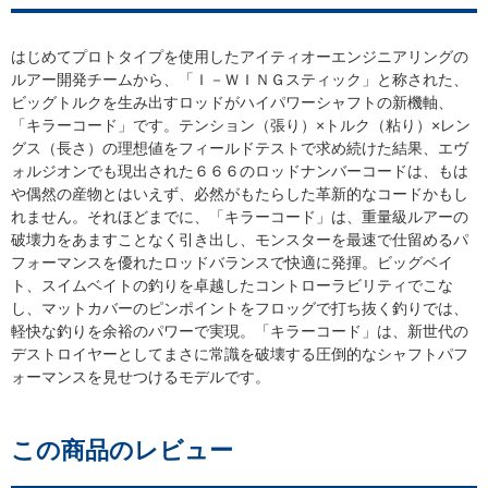
はじめてプロトタイプを使用したアイティオーエンジニアリングの
ルアー開発チームから、「Ｉ－ＷＩＮＧスティック」と称された、
ビッグトルクを生み出すロッドがハイパワーシャフトの新機軸、
「キラーコード」です。テンション（張り）×トルク（粘り）×レン
グス（長さ）の理想値をフィールドテストで求め続けた結果、エヴ
ォルジオンでも現出された６６６のロッドナンバーコードは、もは
偶然の産物とはいえず、必然がもたらした革新的なコードかもし
れません。それほどまでに、「キラーコード」は、重量級ルアーの
破壊力をあますことなく引き出し、モンスターを最速で仕留めるパ
フォーマンスを優れたロッドバランスで快適に発揮。ビッグベイ
ト、スイムベイトの釣りを卓越したコントローラビリティでこな
し、マットカバーのピンポイントをフロッグで打ち抜く釣りでは、
軽快な釣りを余裕のパワーで実現。「キラーコード」は、新世代の
デストロイヤーとしてまさに常識を破壊する圧倒的なシャフトパフ
ォーマンスを見せつけるモデルです。
この商品のレビュー