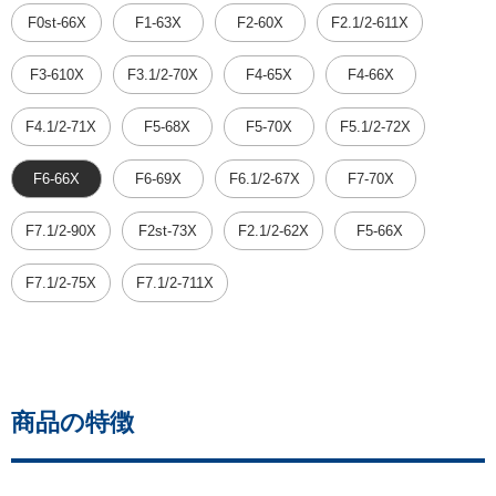
F0st-66X
F1-63X
F2-60X
F2.1/2-611X
F3-610X
F3.1/2-70X
F4-65X
F4-66X
F4.1/2-71X
F5-68X
F5-70X
F5.1/2-72X
F6-66X
F6-69X
F6.1/2-67X
F7-70X
F7.1/2-90X
F2st-73X
F2.1/2-62X
F5-66X
F7.1/2-75X
F7.1/2-711X
商品の特徴