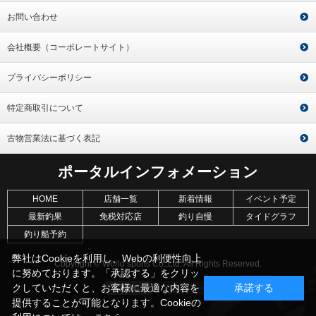
お問い合わせ
会社概要（コーポレートサイト）
プライバシーポリシー
特定商取引について
古物営業法に基づく表記
ポータルインフォメーション
HOME
店舗一覧
新着情報
イベント予定
最新釣果
免税対応店
釣り自慢
タイドグラフ
釣り船予約
弊社はCookieを利用し、Webの利便性向上
Copyright © World sports Co.,Ltd. All Rights Reserved.
に努めております。「承認する」をクリッ
クしていただくと、お客様に最適な内容を
承諾する
提供することが可能となります。Cookieの