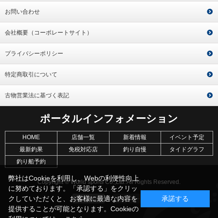
お問い合わせ
会社概要（コーポレートサイト）
プライバシーポリシー
特定商取引について
古物営業法に基づく表記
ポータルインフォメーション
HOME
店舗一覧
新着情報
イベント予定
最新釣果
免税対応店
釣り自慢
タイドグラフ
釣り船予約
弊社はCookieを利用し、Webの利便性向上
Copyright © World sports Co.,Ltd. All Rights Reserved.
に努めております。「承認する」をクリッ
クしていただくと、お客様に最適な内容を
承諾する
提供することが可能となります。Cookieの