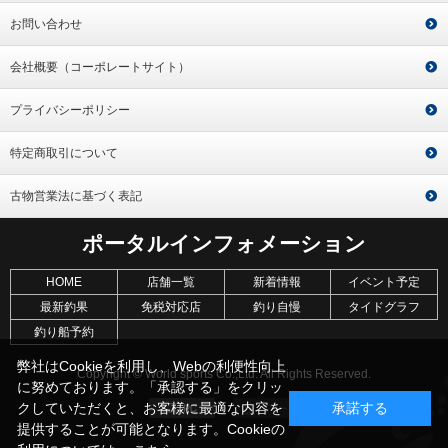
お問い合わせ
会社概要（コーポレートサイト）
プライバシーポリシー
特定商取引について
古物営業法に基づく表記
ポータルインフォメーション
HOME
店舗一覧
新着情報
イベント予定
最新釣果
免税対応店
釣り自慢
タイドグラフ
釣り船予約
弊社はCookieを利用し、Webの利便性向上
Copyright © World sports Co.,Ltd. All Rights Reserved.
に努めております。「承認する」をクリッ
クしていただくと、お客様に最適な内容を
承諾する
提供することが可能となります。Cookieの