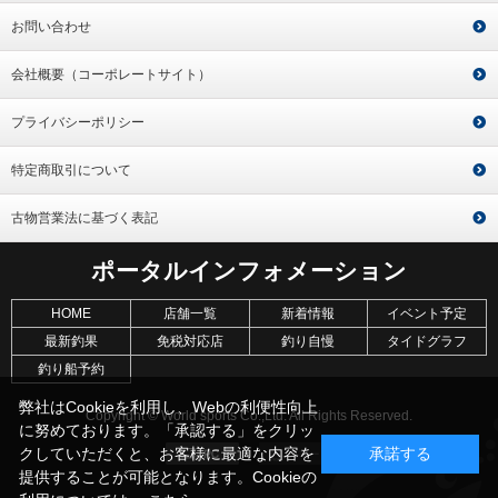
お問い合わせ
会社概要（コーポレートサイト）
プライバシーポリシー
特定商取引について
古物営業法に基づく表記
ポータルインフォメーション
HOME
店舗一覧
新着情報
イベント予定
最新釣果
免税対応店
釣り自慢
タイドグラフ
釣り船予約
弊社はCookieを利用し、Webの利便性向上
Copyright © World sports Co.,Ltd. All Rights Reserved.
に努めております。「承認する」をクリッ
クしていただくと、お客様に最適な内容を
承諾する
提供することが可能となります。Cookieの