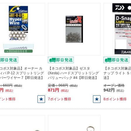
コポス対象品】オーナー カ
【ネコポス対象品】ゼスタ
【ネコポス対象品
ィバ P-12 スプリットリング
(Xesta) ハードスプリットリング
ナップ ライト Ｓ
パーワイヤー 7【即日発送】
バリューパック #4【即日発送】
送】
：
660円
定価：
968円
オープン価格
(税込)
(税込)
4円
871円
942円
(税込)
(税込)
(税込)
イント獲得
7ポイント獲得
8ポイント獲得