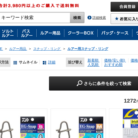
詳細検索
E
>
ルアー用品
>
スナップ・リング
>
ルアー用スナップ・リング
新着順
価格(安い順)
価格
示方法
サムネイル
詳細
並び替え
人気順
おすすめ順
さらに条件を絞って検索
1272