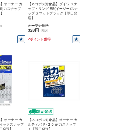
】オーナー カ
【ネコポス対象品】ダイワ スナ
 耐力スナップ
ップ・リング EG(イージー)スナ
送】
ップ S マットブラック【即日発
送】
オープン価格
)
328円
(税込)
2ポイント獲得
】オーナー カ
【ネコポス対象品】オーナー カ
 クイックスナップ
ルティバ Ｐ-２０ 耐力スナップ
【即日発送】
１【即日発送】