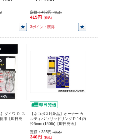
定価：
462円
)
(税込)
415円
(税込)
3ポイント獲得
】ダイワ Ｄ-ス
【ネコポス対象品】オーナー カ
 徳用【即日発
ルティバ ソリッドリング P-14 内
径5mm (150lb)【即日発送】
定価：
385円
(税込)
346円
(税込)