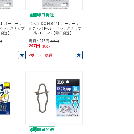
】オーナー カ
【ネコポス対象品】オーナー カ
 クイックスナップ
ルティバ P-02 クイックスナップ
即日発送】
1.5号 (12.6kg)【即日発送】
定価：
275円
)
(税込)
247円
(税込)
2ポイント獲得