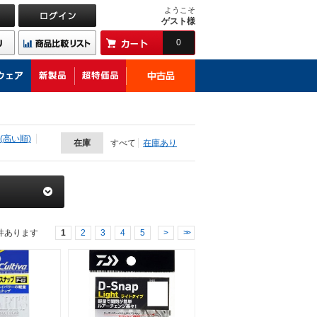
ようこそ
ゲスト様
0
(高い順)
在庫
すべて
在庫あり
件あります
1
2
3
4
5
>
>>