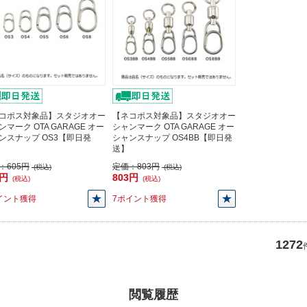
コポス対象品】スタジオオー
【ネコポス対象品】スタジオオー
ンマーク OTA GARAGE オー
シャンマーク OTA GARAGE オー
ンスナップ OS3【即日発
シャンスナップ OS4BB【即日発
送】
：
605円
定価：
803円
(税込)
(税込)
5円
803円
(税込)
(税込)
イント獲得
7ポイント獲得
1272
閲覧履歴