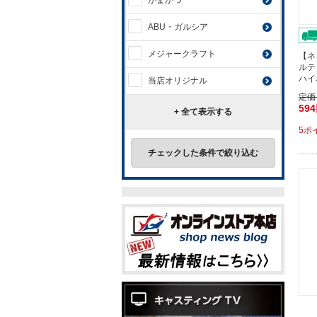
がまかつ
ABU・ガルシア
メジャークラフト
【ネ
ルテ
ハイ
当店オリジナル
定価
59
+ 全て表示する
5ポ
チェックした条件で絞り込む