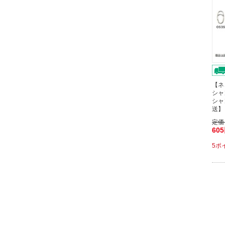
【ネ
シャ
シャ
送】
定価
60
5ポ