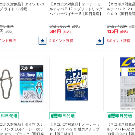
コポス対象品】ダイワ Ｄ-ス
【ネコポス対象品】オーナー カ
【ネコポス対象品
プ ライト Ｓ 徳用
ルティバ P-12 スプリットリング
ルティバ Ｐ-２０
ハイパーワイヤー 5【即日発送】
０００【即日発
プン価格
定価：
660円
定価：
462円
(税込)
(税込
2円
594円
415円
(税込)
(税込)
(税込)
イント獲得
5ポイント獲得
3ポイント獲得
コポス対象品】ダイワ スナ
【ネコポス対象品】オーナー カ
【ネコポス対象品
・リング EG(イージー)スナ
ルティバ Ｐ-２０ 耐力スナップ
ルティバ P-02
 M マットブラック【即日発
０【即日発送】
00号 (8.9kg)