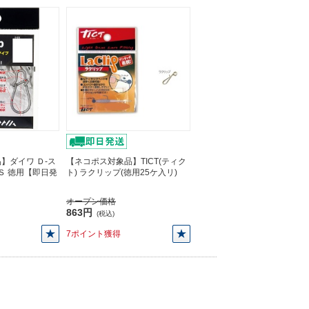
】ダイワ Ｄ-ス
【ネコポス対象品】TICT(ティク
Ｓ 徳用【即日発
ト) ラクリップ(徳用25ケ入リ)
オープン価格
863円
(税込)
7ポイント獲得