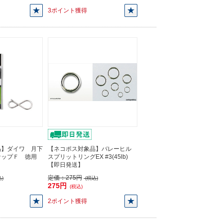
3ポイント獲得
品】ダイワ 月下
【ネコポス対象品】バレーヒル
ナップＦ 徳用
スプリットリングEX #3(45lb)
【即日発送】
定価：
275円
)
(税込)
275円
(税込)
2ポイント獲得