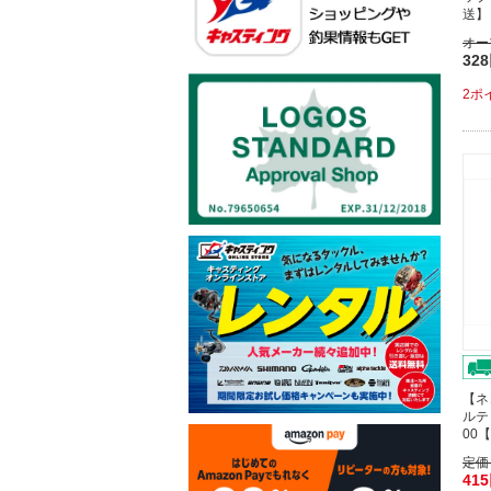
送】
オー
32
2ポ
【ネ
ルテ
00
定価
41