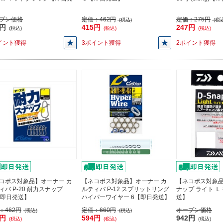
プン価格
定価：
462円
定価：
275円
(税込)
(税込
8円
415円
247円
(税込)
(税込)
(税込)
イント獲得
3ポイント獲得
2ポイント獲得
コポス対象品】オーナー カ
【ネコポス対象品】オーナー カ
【ネコポス対象品
ィバ P-20 耐力スナップ
ルティバ P-12 スプリットリング
ナップ ライト Ｌ
【即日発送】
ハイパーワイヤー 6【即日発送】
送】
：
462円
定価：
660円
オープン価格
(税込)
(税込)
5円
594円
942円
(税込)
(税込)
(税込)