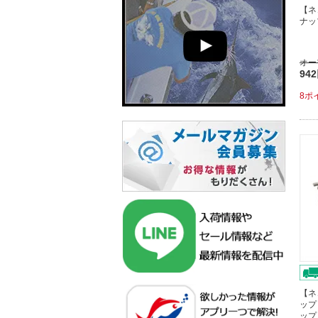
【ネ
ナッ
オー
94
8ポ
【ネ
ップ
ップ