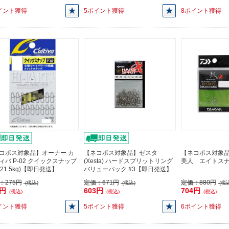
イント獲得
5ポイント獲得
8ポイント獲得
コポス対象品】オーナー カ
【ネコポス対象品】ゼスタ
【ネコポス対象
ィバ P-02 クイックスナップ
(Xesta) ハードスプリットリング
美人 エイトス
(21.5kg)【即日発送】
バリューパック #3【即日発送】
：
275円
定価：
671円
定価：
880円
(税込)
(税込)
(税込
7円
603円
704円
(税込)
(税込)
(税込)
イント獲得
5ポイント獲得
6ポイント獲得