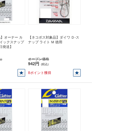
】オーナー カ
【ネコポス対象品】ダイワ Ｄ-ス
 クイックスナップ
ナップ ライト Ｍ 徳用
【即日発送】
オープン価格
)
942円
(税込)
8ポイント獲得