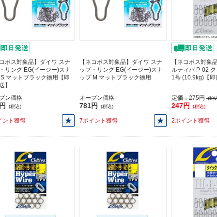
コポス対象品】ダイワ スナ
【ネコポス対象品】ダイワ スナ
【ネコポス対象品
・リング EG(イージー)スナ
ップ・リング EG(イージー)スナ
ルティバ P-02
 S マットブラック徳用【即
ップ M マットブラック徳用
1号 (10.9kg)
送】
プン価格
オープン価格
定価：
275円
(税込
1円
781円
247円
(税込)
(税込)
(税込)
イント獲得
7ポイント獲得
2ポイント獲得