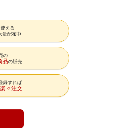
も使える
大量配布中
売の
商品
の販売
登録すれば
降楽々注文