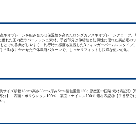
産ネオプレーンを組み合わせ保温性を高めたロングカフスネオプレーングローブ。
に優れた国内産ラバーメッシュ素材。手首部分は伸縮性と防風性に優れた裏起毛の
もとでの作業がしやすく、釣行時の感度も重視した3フィンガーパームレスタイプ
手の動きに合わせた立体裁断パターンで、しっかりフィットし快適な使い心地。
梱包外装サイズ横幅13cmx高さ38cmx厚み5cm 梱包重量120g 原産国中国製 素材表
掌部分】 表面：ポリウレタン100％ 裏面：ナイロン100％ 素材表記③【手首部分(
い。