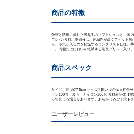
商品の特徴
伸縮と防風に優れた裏起毛のソフトシェルと、国内
プレｰン素材。掌部分は、伸縮性が高くフィット感
ら、冷気が入るのを軽減するロングリスト仕様。手
ト。内側にはにおいを軽減する消臭プリント入り。
商品スペック
サイズ手長:約27.5cm サイズ手囲い:約24cm 
タン100％ 裏面：ナイロン100％ 素材表記②【
って見える場合があります。あらかじめご了承下さ
ユーザーレビュー