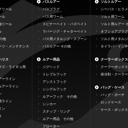
バスルアー
ソルトルアー
グリール
バスプラグ
シーバス・ヒラメ
ール
バス用ワーム
ソルト用ワーム
軸リール
スピナーベイト・バズベイト
ソルト用ルアー 
ル
ラバージグ・チャターベイト
オフショアプラグ
の他
バス用メタルジグ・スプーン
ソルト用メタルジ
ーツ・メンテナンス
バスルアー その他
タイラバ・インチ
ハリス
ルアー用品
クーラーボックス
マズ・ライギョ用
ジグヘッド
クーラーボックス
トレブルフック
保冷剤・クーラー
アーライン
アシストフック
ルアーライン
バッグ・ケース
シングルフック
ン
バッグ・ポーチ
ルアーフック その他
用ライン
ロッドケース
シンカー
イン
ケース・ボックス
スナップ・リング
き
ルアー用品 その他
フローター