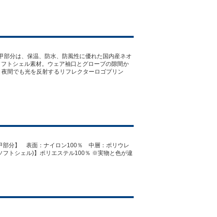
甲部分は、保温、防水、防風性に優れた国内産ネオ
ソフトシェル素材。ウェア袖口とグローブの隙間か
。夜間でも光を反射するリフレクターロゴプリン
記①【甲部分】 表面：ナイロン100％ 中層：ポリウレ
ソフトシェル)】ポリエステル100％ ※実物と色が違