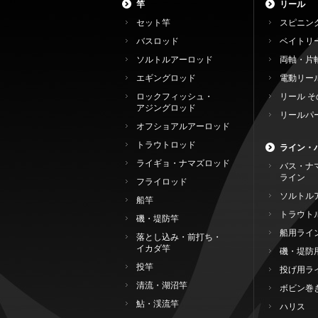
竿
リール
セット竿
スピニン
バスロッド
ベイトリ
ソルトルアーロッド
両軸・片
エギングロッド
電動リー
ロックフィッシュ・
リール そ
アジングロッド
リールパ
オフショアルアーロッド
トラウトロッド
ライン・
ライギョ・ナマズロッド
バス・ナ
ライン
フライロッド
ソルトル
船竿
トラウト
磯・堤防竿
船用ライ
落とし込み・前打ち・
イカダ竿
磯・堤防
投竿
投げ用ラ
清流・湖沼竿
ボビン巻
鮎・渓流竿
ハリス