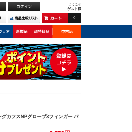
ようこそ
ゲスト様
0
ングカフスNPグローブ3フィンガー パ