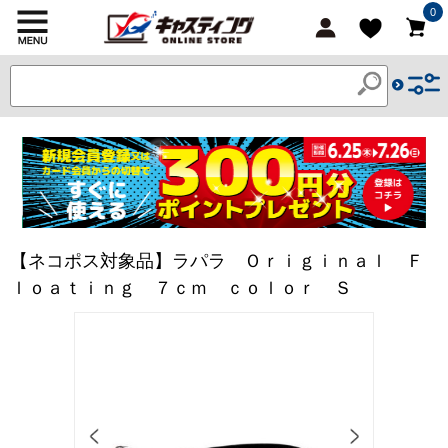
0
【ネコポス対象品】ラパラ Ｏｒｉｇｉｎａｌ Ｆ
ｌｏａｔｉｎｇ ７ｃｍ ｃｏｌｏｒ Ｓ