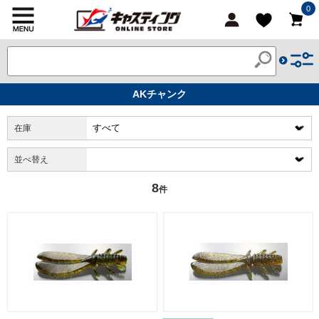
0
AKチャンク
在庫
並べ替え
8
件