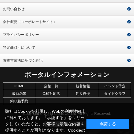
お問い合わせ
会社概要（コーポレートサイト）
プライバシーポリシー
特定商取引について
古物営業法に基づく表記
ポータルインフォメーション
HOME
店舗一覧
新着情報
イベント予定
最新釣果
免税対応店
釣り自慢
タイドグラフ
釣り船予約
弊社はCookieを利用し、Webの利便性向上
Copyright © World sports Co.,Ltd. All Rights Reserved.
に努めております。「承認する」をクリッ
クしていただくと、お客様に最適な内容を
承諾する
提供することが可能となります。Cookieの