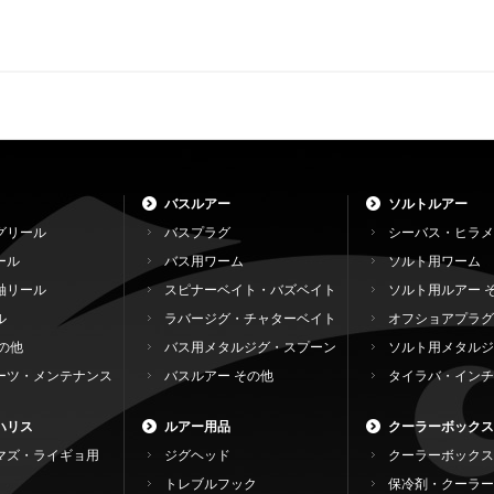
バスルアー
ソルトルアー
グリール
バスプラグ
シーバス・ヒラメ
ール
バス用ワーム
ソルト用ワーム
軸リール
スピナーベイト・バズベイト
ソルト用ルアー 
ル
ラバージグ・チャターベイト
オフショアプラグ
の他
バス用メタルジグ・スプーン
ソルト用メタルジ
ーツ・メンテナンス
バスルアー その他
タイラバ・インチ
ハリス
ルアー用品
クーラーボックス
マズ・ライギョ用
ジグヘッド
クーラーボックス
トレブルフック
保冷剤・クーラー