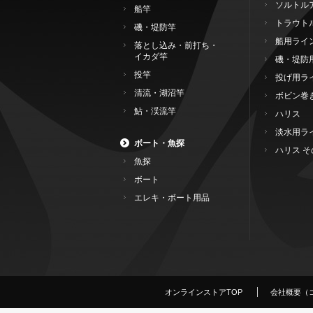
ソルトル
船竿
トラウト
磯・堤防竿
船用ライ
落とし込み・前打ち・
イカダ竿
磯・堤防
投竿
投げ用ラ
清流・湖沼竿
ボビン巻
鮎・渓流竿
ハリス
淡水用ラ
ボート・魚探
ハリス そ
魚探
ボート
エレキ・ボート用品
オンラインストアTOP
会社概要（