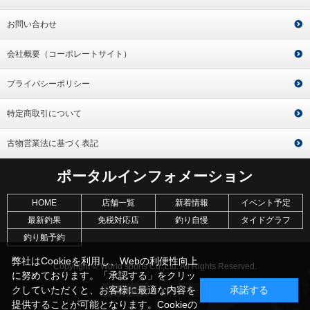
お問い合わせ
会社概要（コーポレートサイト）
プライバシーポリシー
特定商取引について
古物営業法に基づく表記
ポータルインフォメーション
HOME
店舗一覧
新着情報
イベント予定
最新釣果
免税対応店
釣り自慢
タイドグラフ
釣り船予約
弊社はCookieを利用し、Webの利便性向上
Copyright © World sports Co.,Ltd. All Rights Reserved.
に努めております。「承認する」をクリッ
クしていただくと、お客様に最適な内容を
承諾する
提供することが可能となります。Cookieの