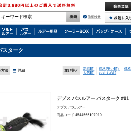
詳細検索
バスターク
新着順
価格(安い順)
価格
示方法
詳細
並び替え
人気順
おすすめ順
デプス バスルアー バスターク #0
デプス バスルアー
商品コード:4544565107010