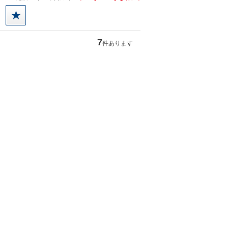
得
7
件あります