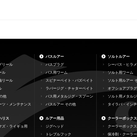
バスルアー
ソルトルアー
グリール
バスプラグ
シーバス・ヒラメ
ール
バス用ワーム
ソルト用ワーム
軸リール
スピナーベイト・バズベイト
ソルト用ルアー 
ル
ラバージグ・チャターベイト
オフショアプラグ
の他
バス用メタルジグ・スプーン
ソルト用メタルジ
ーツ・メンテナンス
バスルアー その他
タイラバ・インチ
ハリス
ルアー用品
クーラーボックス
マズ・ライギョ用
ジグヘッド
クーラーボックス
トレブルフック
保冷剤・クーラー