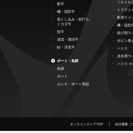
ソルトル
船竿
トラウト
磯・堤防竿
船用ライ
落とし込み・前打ち・
イカダ竿
磯・堤防
投竿
投げ用ラ
清流・湖沼竿
ボビン巻
鮎・渓流竿
ハリス
淡水用ラ
ボート・魚探
ハリス そ
魚探
ボート
エレキ・ボート用品
オンラインストアTOP
会社概要（