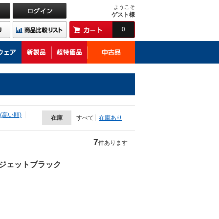
ようこそ
ゲスト様
0
(高い順)
在庫
すべて
在庫あり
7
件あります
1 ジェットブラック