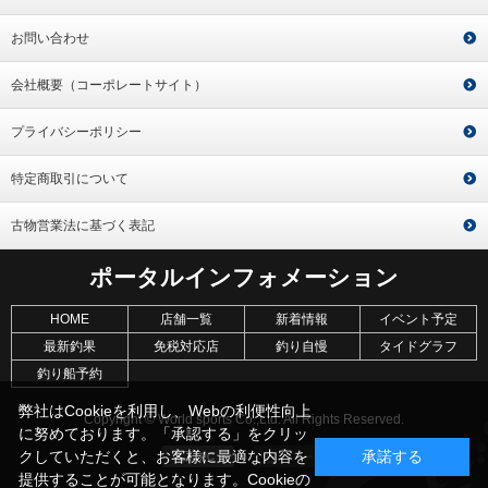
お問い合わせ
会社概要（コーポレートサイト）
プライバシーポリシー
特定商取引について
古物営業法に基づく表記
ポータルインフォメーション
HOME
店舗一覧
新着情報
イベント予定
最新釣果
免税対応店
釣り自慢
タイドグラフ
釣り船予約
弊社はCookieを利用し、Webの利便性向上
Copyright © World sports Co.,Ltd. All Rights Reserved.
に努めております。「承認する」をクリッ
クしていただくと、お客様に最適な内容を
承諾する
提供することが可能となります。Cookieの