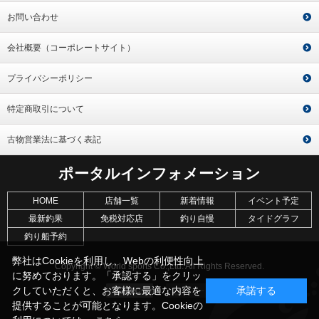
お問い合わせ
会社概要（コーポレートサイト）
プライバシーポリシー
特定商取引について
古物営業法に基づく表記
ポータルインフォメーション
HOME
店舗一覧
新着情報
イベント予定
最新釣果
免税対応店
釣り自慢
タイドグラフ
釣り船予約
弊社はCookieを利用し、Webの利便性向上
Copyright © World sports Co.,Ltd. All Rights Reserved.
に努めております。「承認する」をクリッ
クしていただくと、お客様に最適な内容を
承諾する
提供することが可能となります。Cookieの