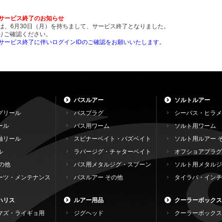
ンサービス終了のお知らせ
ンは、6月30日（月）を持ちまして、サービス終了となりました。
りご確認ください。
ンサービス終了に伴いログインIDのご確認をお願いいたします。
バスルアー
ソルトルアー
グリール
バスプラグ
シーバス・ヒラメ
ール
バス用ワーム
ソルト用ワーム
軸リール
スピナーベイト・バズベイト
ソルト用ルアー 
ル
ラバージグ・チャターベイト
オフショアプラグ
の他
バス用メタルジグ・スプーン
ソルト用メタルジ
ーツ・メンテナンス
バスルアー その他
タイラバ・インチ
ハリス
ルアー用品
クーラーボックス
マズ・ライギョ用
ジグヘッド
クーラーボックス