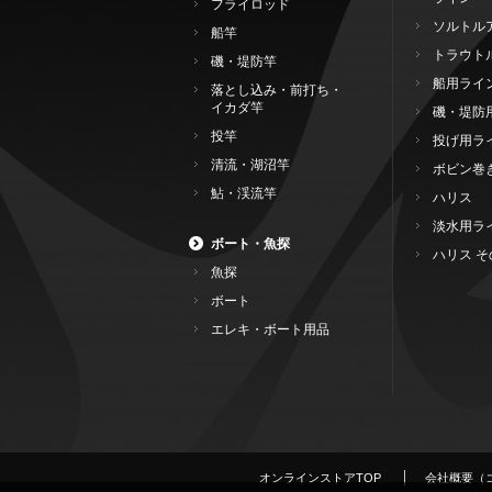
フライロッド
ソルトル
船竿
トラウト
磯・堤防竿
船用ライ
落とし込み・前打ち・
イカダ竿
磯・堤防
投竿
投げ用ラ
清流・湖沼竿
ボビン巻
鮎・渓流竿
ハリス
淡水用ラ
ボート・魚探
ハリス そ
魚探
ボート
エレキ・ボート用品
オンラインストアTOP
会社概要（