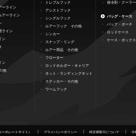
トレブルフック
保冷剤・クーラー
アーライン
アシストフック
ルアーライン
バッグ・ケース
シングルフック
ン
バッグ・ポーチ
ルアーフック その他
用ライン
ロッドケース
シンカー
イン
ケース・ボックス
スナップ・リング
き
ルアー用品 その他
フローター
イン
ロッドホルダー・キャリア
の他
ネット・ランディングネット
ステッカー・その他
ワームフック
コーポレートサイト）
プライバシーポリシー
特定商取引について
古