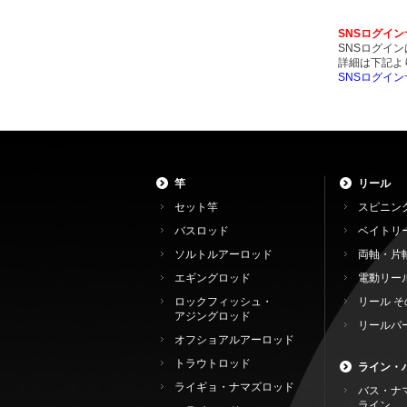
SNSログイ
SNSログイ
詳細は下記よ
SNSログイ
竿
リール
セット竿
スピニン
バスロッド
ベイトリ
ソルトルアーロッド
両軸・片
エギングロッド
電動リー
ロックフィッシュ・
リール そ
アジングロッド
リールパ
オフショアルアーロッド
トラウトロッド
ライン・
ライギョ・ナマズロッド
バス・ナ
ライン