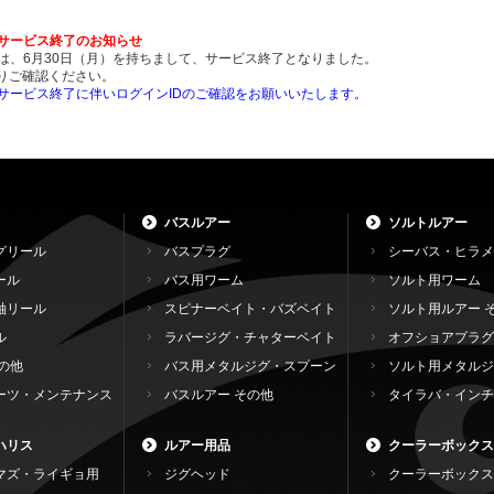
ンサービス終了のお知らせ
ンは、6月30日（月）を持ちまして、サービス終了となりました。
りご確認ください。
ンサービス終了に伴いログインIDのご確認をお願いいたします。
バスルアー
ソルトルアー
グリール
バスプラグ
シーバス・ヒラメ
ール
バス用ワーム
ソルト用ワーム
軸リール
スピナーベイト・バズベイト
ソルト用ルアー 
ル
ラバージグ・チャターベイト
オフショアプラグ
の他
バス用メタルジグ・スプーン
ソルト用メタルジ
ーツ・メンテナンス
バスルアー その他
タイラバ・インチ
ハリス
ルアー用品
クーラーボックス
マズ・ライギョ用
ジグヘッド
クーラーボックス