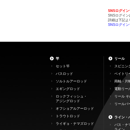
SNSログイ
SNSログイ
詳細は下記よ
SNSログイ
竿
リール
セット竿
スピニン
バスロッド
ベイトリ
ソルトルアーロッド
両軸・片
エギングロッド
電動リー
ロックフィッシュ・
リール そ
アジングロッド
リールパ
オフショアルアーロッド
トラウトロッド
ライン・
ライギョ・ナマズロッド
バス・ナ
ライン