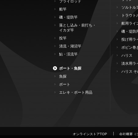
フライロッド
ソルトル
船竿
トラウト
磯・堤防竿
船用ライ
落とし込み・前打ち・
イカダ竿
磯・堤防
投竿
投げ用ラ
清流・湖沼竿
ボビン巻
鮎・渓流竿
ハリス
淡水用ラ
ボート・魚探
ハリス そ
魚探
ボート
エレキ・ボート用品
オンラインストアTOP
会社概要（