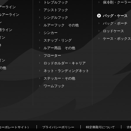
トレブルフック
保冷剤・クーラー
アーライン
アシストフック
ルアーライン
バッグ・ケース
シングルフック
ン
バッグ・ポーチ
ルアーフック その他
用ライン
ロッドケース
シンカー
イン
ケース・ボックス
スナップ・リング
き
ルアー用品 その他
フローター
イン
ロッドホルダー・キャリア
の他
ネット・ランディングネット
ステッカー・その他
ワームフック
コーポレートサイト）
プライバシーポリシー
特定商取引について
古