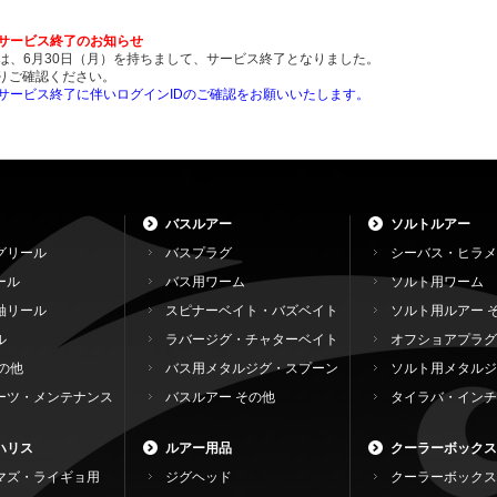
ンサービス終了のお知らせ
ンは、6月30日（月）を持ちまして、サービス終了となりました。
りご確認ください。
ンサービス終了に伴いログインIDのご確認をお願いいたします。
バスルアー
ソルトルアー
グリール
バスプラグ
シーバス・ヒラメ
ール
バス用ワーム
ソルト用ワーム
軸リール
スピナーベイト・バズベイト
ソルト用ルアー 
ル
ラバージグ・チャターベイト
オフショアプラグ
の他
バス用メタルジグ・スプーン
ソルト用メタルジ
ーツ・メンテナンス
バスルアー その他
タイラバ・インチ
ハリス
ルアー用品
クーラーボックス
マズ・ライギョ用
ジグヘッド
クーラーボックス