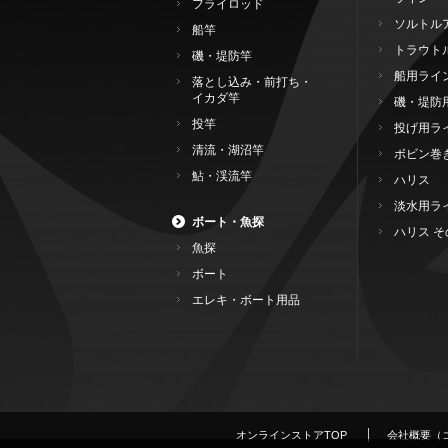
フライロッド
ソルトル
船竿
トラウト
磯・堤防竿
船用ライ
落とし込み・前打ち・
イカダ竿
磯・堤防
投竿
投げ用ラ
清流・湖沼竿
ボビン巻
鮎・渓流竿
ハリス
淡水用ラ
ボート・魚探
ハリス そ
魚探
ボート
エレキ・ボート用品
オンラインストアTOP
会社概要（