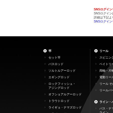
SNSログイ
SNSログイ
詳細は下記よ
SNSログイ
竿
リール
セット竿
スピニン
バスロッド
ベイトリ
ソルトルアーロッド
両軸・片
エギングロッド
電動リー
ロックフィッシュ・
リール そ
アジングロッド
リールパ
オフショアルアーロッド
トラウトロッド
ライン・
ライギョ・ナマズロッド
バス・ナ
ライン