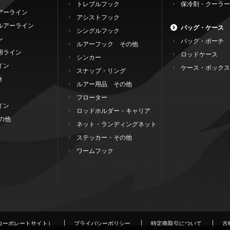
トレブルフック
保冷剤・クーラー
アーライン
アシストフック
ルアーライン
バッグ・ケース
シングルフック
ン
バッグ・ポーチ
ルアーフック その他
用ライン
ロッドケース
シンカー
イン
ケース・ボックス
スナップ・リング
き
ルアー用品 その他
フローター
イン
ロッドホルダー・キャリア
の他
ネット・ランディングネット
ステッカー・その他
ワームフック
コーポレートサイト）
プライバシーポリシー
特定商取引について
古