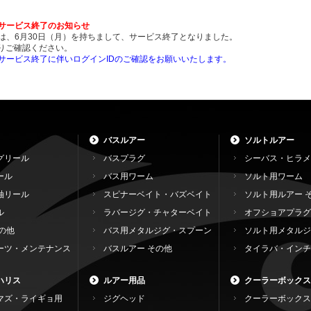
ンサービス終了のお知らせ
ンは、6月30日（月）を持ちまして、サービス終了となりました。
りご確認ください。
ンサービス終了に伴いログインIDのご確認をお願いいたします。
バスルアー
ソルトルアー
グリール
バスプラグ
シーバス・ヒラメ
ール
バス用ワーム
ソルト用ワーム
軸リール
スピナーベイト・バズベイト
ソルト用ルアー 
ル
ラバージグ・チャターベイト
オフショアプラグ
の他
バス用メタルジグ・スプーン
ソルト用メタルジ
ーツ・メンテナンス
バスルアー その他
タイラバ・インチ
ハリス
ルアー用品
クーラーボックス
マズ・ライギョ用
ジグヘッド
クーラーボックス