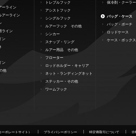
トレブルフック
保冷剤・クーラー
アーライン
アシストフック
ルアーライン
バッグ・ケース
シングルフック
ン
バッグ・ポーチ
ルアーフック その他
用ライン
ロッドケース
シンカー
イン
ケース・ボックス
スナップ・リング
き
ルアー用品 その他
フローター
イン
ロッドホルダー・キャリア
の他
ネット・ランディングネット
ステッカー・その他
ワームフック
コーポレートサイト）
プライバシーポリシー
特定商取引について
古