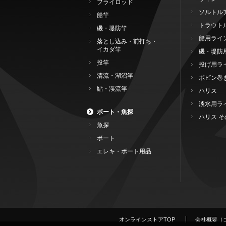
フライロッド
ソルトル
船竿
トラウト
磯・堤防竿
船用ライ
落とし込み・前打ち・
イカダ竿
磯・堤防
投竿
投げ用ラ
清流・湖沼竿
ボビン巻
鮎・渓流竿
ハリス
淡水用ラ
ボート・魚探
ハリス そ
魚探
ボート
エレキ・ボート用品
オンラインストアTOP
会社概要（