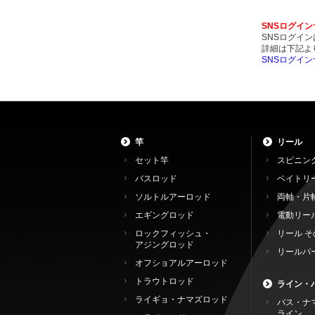
SNSログイ
SNSログイ
詳細は下記よ
SNSログイ
竿
リール
セット竿
スピニン
バスロッド
ベイトリ
ソルトルアーロッド
両軸・片
エギングロッド
電動リー
ロックフィッシュ・
リール そ
アジングロッド
リールパ
オフショアルアーロッド
トラウトロッド
ライン・
ライギョ・ナマズロッド
バス・ナ
ライン