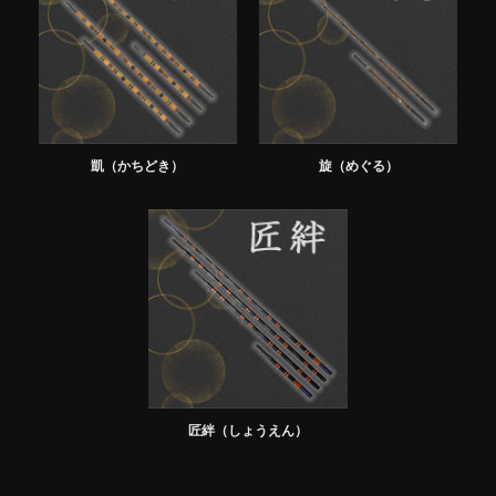
凱（かちどき）
旋（めぐる）
匠絆（しょうえん）