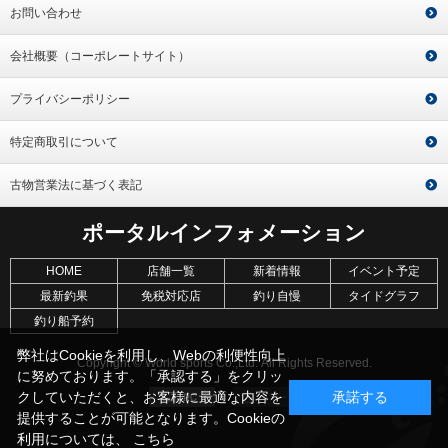
お問い合わせ
会社概要（コーポレートサイト）
プライバシーポリシー
特定商取引について
古物営業法に基づく表記
ポータルインフォメーション
HOME
店舗一覧
新着情報
イベント予定
最新釣果
免税対応店
釣り自慢
タイドグラフ
釣り船予約
弊社はCookieを利用し、Webの利便性向上
Copyright © World sports Co.,Ltd. All Rights Reserved.
に努めております。「承認する」をクリッ
クしていただくと、お客様に最適な内容を
承諾する
提供することが可能となります。Cookieの
利用については、
こちら