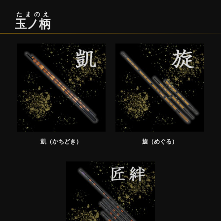
たまのえ
玉ノ柄
凱（かちどき）
旋（めぐる）