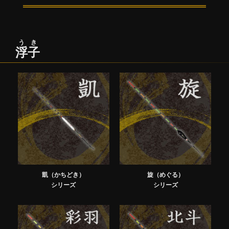
うき
浮子
凱（かちどき）
旋（めぐる）
シリーズ
シリーズ