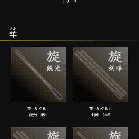
シリーズ
さお
竿
旋（めぐる）
旋（めぐる）
鋭光 振出
剣峰 並継