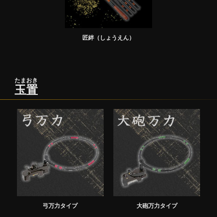
匠絆（しょうえん）
たまおき
玉置
弓万力タイプ
大砲万力タイプ