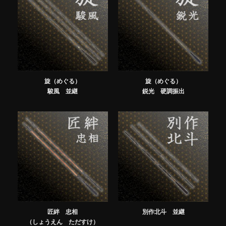
旋（めぐる）
旋（めぐる）
駿風 並継
鋭光 硬調振出
匠絆 忠相
別作北斗 並継
（しょうえん ただすけ）