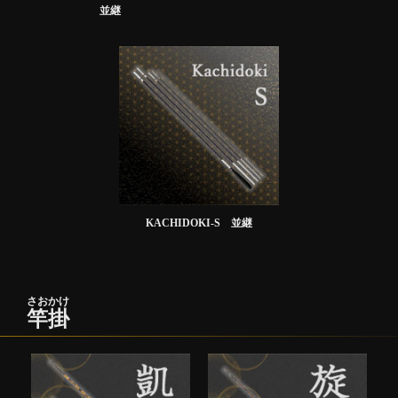
並継
KACHIDOKI-S 並継
さおかけ
竿掛