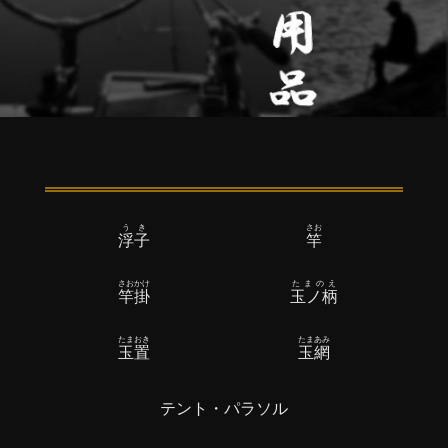
うき
さお
浮子
竿
さおかけ
たまのえ
竿掛
玉ノ柄
たまおき
たまあみ
玉置
玉網
テント・パラソル