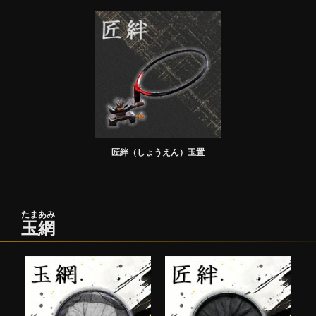
匠絆（しょうえん）玉置
たまあみ
玉網