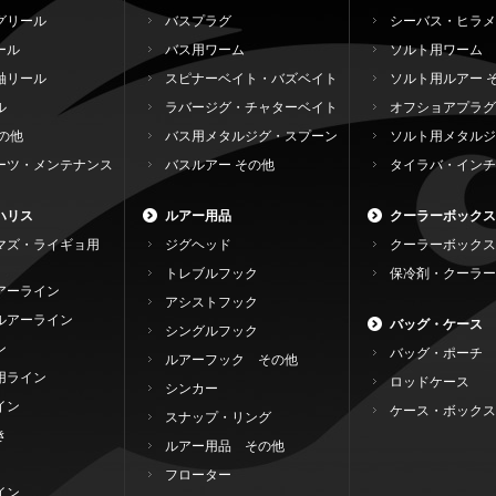
グリール
バスプラグ
シーバス・ヒラメ
ール
バス用ワーム
ソルト用ワーム
軸リール
スピナーベイト・バズベイト
ソルト用ルアー 
ル
ラバージグ・チャターベイト
オフショアプラグ
の他
バス用メタルジグ・スプーン
ソルト用メタルジ
ーツ・メンテナンス
バスルアー その他
タイラバ・インチ
ハリス
ルアー用品
クーラーボックス
マズ・ライギョ用
ジグヘッド
クーラーボックス
トレブルフック
保冷剤・クーラー
アーライン
アシストフック
ルアーライン
バッグ・ケース
シングルフック
ン
バッグ・ポーチ
ルアーフック その他
用ライン
ロッドケース
シンカー
イン
ケース・ボックス
スナップ・リング
き
ルアー用品 その他
フローター
イン