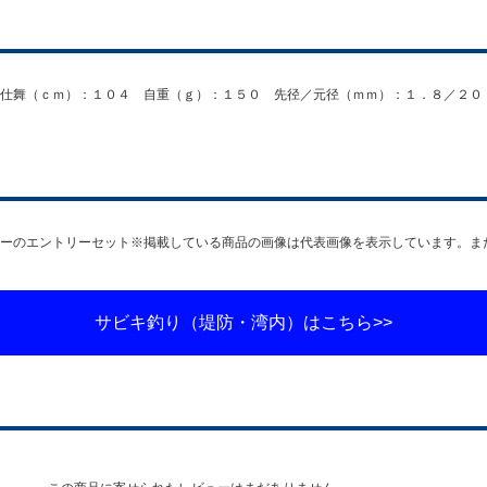
仕舞（ｃｍ）：１０４ 自重（ｇ）：１５０ 先径／元径（ｍｍ）：１．８／２０
ーのエントリーセット※掲載している商品の画像は代表画像を表示しています。ま
サビキ釣り（堤防・湾内）はこちら>>