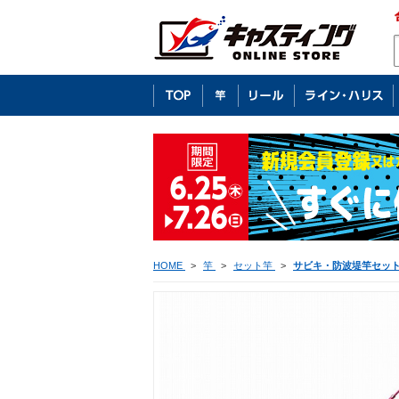
HOME
>
竿
>
セット竿
>
サビキ・防波堤竿セッ