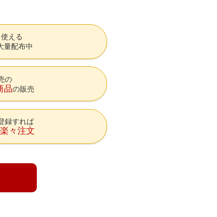
も使える
大量配布中
売の
商品
の販売
登録すれば
降楽々注文