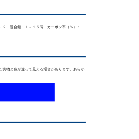
．２ 適合鉛：１～１５号 カーボン率（％）：－
た実物と色が違って見える場合があります。あらか