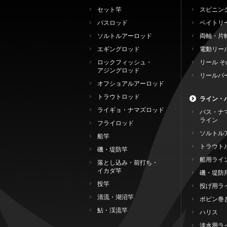
セット竿
スピニン
バスロッド
ベイトリ
ソルトルアーロッド
両軸・片
エギングロッド
電動リー
ロックフィッシュ・
リール そ
アジングロッド
リールパ
オフショアルアーロッド
トラウトロッド
ライン・
ライギョ・ナマズロッド
バス・ナ
ライン
フライロッド
ソルトル
船竿
トラウト
磯・堤防竿
船用ライ
落とし込み・前打ち・
イカダ竿
磯・堤防
投竿
投げ用ラ
清流・湖沼竿
ボビン巻
鮎・渓流竿
ハリス
淡水用ラ