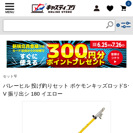
0
セット竿
バレーヒル 投げ釣りセット ポケモンキッズロッドS･
V 振リ出シ 180 イエロー