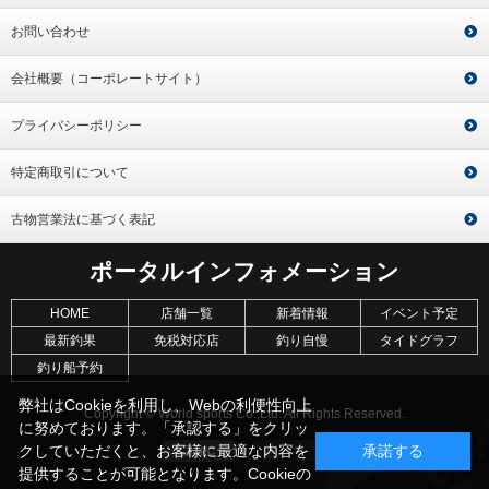
お問い合わせ
会社概要（コーポレートサイト）
プライバシーポリシー
特定商取引について
古物営業法に基づく表記
ポータルインフォメーション
HOME
店舗一覧
新着情報
イベント予定
最新釣果
免税対応店
釣り自慢
タイドグラフ
釣り船予約
弊社はCookieを利用し、Webの利便性向上
Copyright © World sports Co.,Ltd. All Rights Reserved.
に努めております。「承認する」をクリッ
クしていただくと、お客様に最適な内容を
承諾する
提供することが可能となります。Cookieの