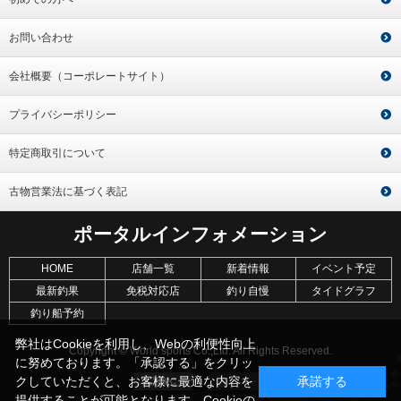
お問い合わせ
会社概要（コーポレートサイト）
プライバシーポリシー
特定商取引について
古物営業法に基づく表記
ポータルインフォメーション
HOME
店舗一覧
新着情報
イベント予定
最新釣果
免税対応店
釣り自慢
タイドグラフ
釣り船予約
弊社はCookieを利用し、Webの利便性向上
Copyright © World sports Co.,Ltd. All Rights Reserved.
に努めております。「承認する」をクリッ
クしていただくと、お客様に最適な内容を
承諾する
提供することが可能となります。Cookieの