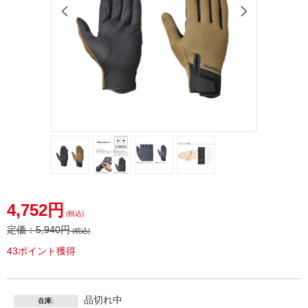
4,752円
(税込)
定価：
5,940円
(税込)
43ポイント獲得
品切れ中
在庫: