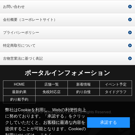
お問い合わせ
会社概要（コーポレートサイト）
プライバシーポリシー
特定商取引について
古物営業法に基づく表記
ポータルインフォメーション
HOME
店舗一覧
新着情報
イベント予定
最新釣果
免税対応店
釣り自慢
タイドグラフ
釣り船予約
弊社はCookieを利用し、Webの利便性向上
Copyright © World sports Co.,Ltd. All Rights Reserved.
に努めております。「承認する」をクリッ
クしていただくと、お客様に最適な内容を
承諾する
提供することが可能となります。Cookieの