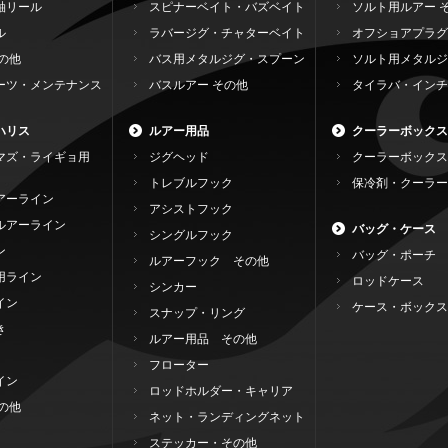
軸リール
スピナーベイト・バズベイト
ソルト用ルアー 
ル
ラバージグ・チャターベイト
オフショアプラグ
の他
バス用メタルジグ・スプーン
ソルト用メタルジ
ーツ・メンテナンス
バスルアー その他
タイラバ・インチ
ハリス
ルアー用品
クーラーボックス
マズ・ライギョ用
ジグヘッド
クーラーボックス
トレブルフック
保冷剤・クーラー
アーライン
アシストフック
ルアーライン
バッグ・ケース
シングルフック
ン
バッグ・ポーチ
ルアーフック その他
用ライン
ロッドケース
シンカー
イン
ケース・ボックス
スナップ・リング
き
ルアー用品 その他
フローター
イン
ロッドホルダー・キャリア
の他
ネット・ランディングネット
ステッカー・その他