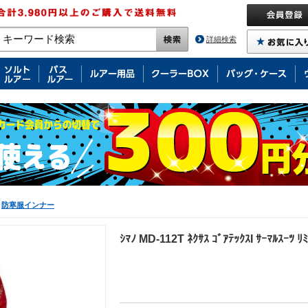
詳細検索
防寒服インナー
ｼﾏﾉ MD-112T ﾈｸｻｽ ｺﾞｱﾃｯｸｽI ｻｰﾏﾙｽｰﾂ ﾘ