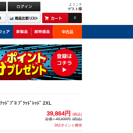
ようこそ
ゲスト様
0
ﾐﾃｯﾄﾞﾌﾟﾛ ﾌﾞﾗｯﾄﾞﾚｯﾄﾞ 2XL
39,864円
(税込)
定価：
49,830円
(税込)
362ポイント獲得