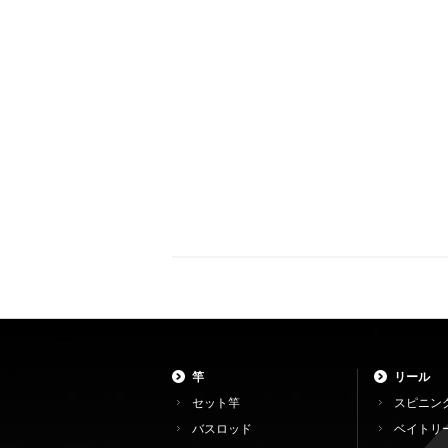
竿
リール
セット竿
スピニン
バスロッド
ベイトリ