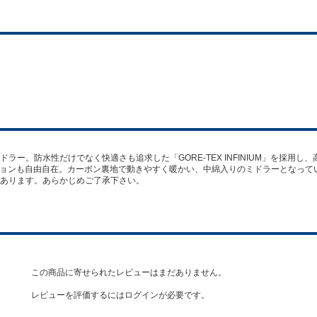
ラー。防水性だけでなく快適さも追求した「GORE-TEX INFINIUM」を採用
クションも自由自在。カーボン裏地で動きやすく暖かい、中綿入りのミドラーとなっ
あります。あらかじめご了承下さい。
この商品に寄せられたレビューはまだありません。
レビューを評価するには
ログイン
が必要です。