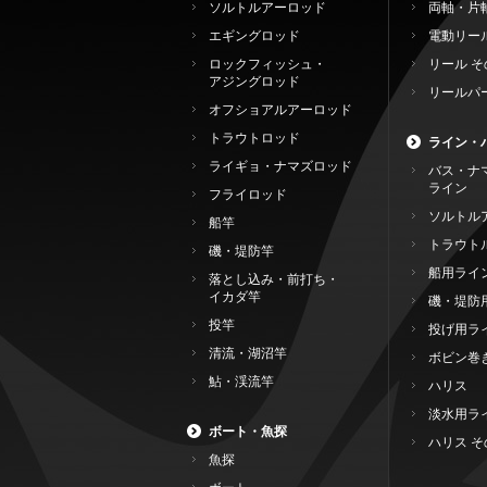
ソルトルアーロッド
両軸・片
エギングロッド
電動リー
ロックフィッシュ・
リール そ
アジングロッド
リールパ
オフショアルアーロッド
トラウトロッド
ライン・
ライギョ・ナマズロッド
バス・ナ
ライン
フライロッド
ソルトル
船竿
トラウト
磯・堤防竿
船用ライ
落とし込み・前打ち・
イカダ竿
磯・堤防
投竿
投げ用ラ
清流・湖沼竿
ボビン巻
鮎・渓流竿
ハリス
淡水用ラ
ボート・魚探
ハリス そ
魚探