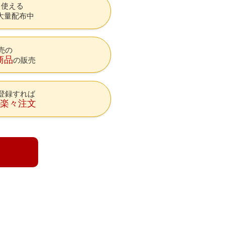
も使える
大量配布中
売の
商品
の販売
登録すれば
降楽々注文