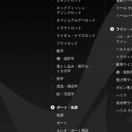
エギングロッド
電動リー
ロックフィッシュ・
リール そ
アジングロッド
リールパ
オフショアルアーロッド
トラウトロッド
ライン・
ライギョ・ナマズロッド
バス・ナ
ライン
フライロッド
ソルトル
船竿
トラウト
磯・堤防竿
船用ライ
落とし込み・前打ち・
イカダ竿
磯・堤防
投竿
投げ用ラ
清流・湖沼竿
ボビン巻
鮎・渓流竿
ハリス
淡水用ラ
ボート・魚探
ハリス そ
魚探
ボート
エレキ・ボート用品