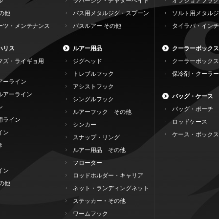
ル
ラバージグ・チャターベイト
オフショアプラグ
の他
バス用メタルジグ・スプーン
ソルト用メタルジ
ーツ・メンテナンス
バスルアー その他
タイラバ・インチ
ハリス
ルアー用品
クーラーボックス
マズ・ライギョ用
ジグヘッド
クーラーボックス
トレブルフック
保冷剤・クーラー
アーライン
アシストフック
ルアーライン
バッグ・ケース
シングルフック
ン
バッグ・ポーチ
ルアーフック その他
用ライン
ロッドケース
シンカー
イン
ケース・ボックス
スナップ・リング
き
ルアー用品 その他
フローター
イン
ロッドホルダー・キャリア
の他
ネット・ランディングネット
ステッカー・その他
ワームフック