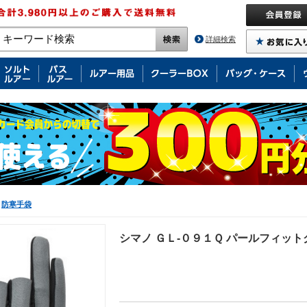
詳細検索
防寒手袋
シマノ ＧＬ-０９１Ｑ パールフィット