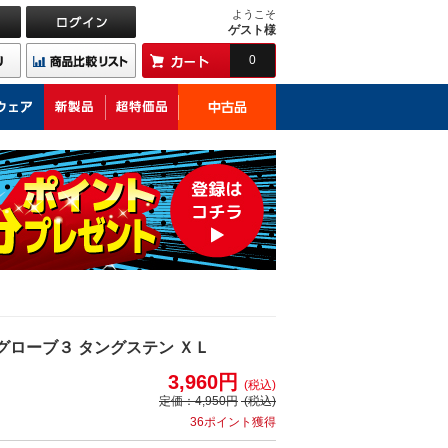
ようこそ
ゲスト様
0
グローブ３ タングステン ＸＬ
3,960円
(税込)
定価：
4,950円
(税込)
36ポイント獲得