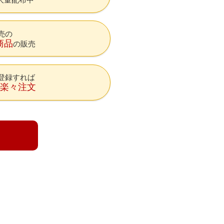
売の
商品
の販売
登録すれば
降楽々注文