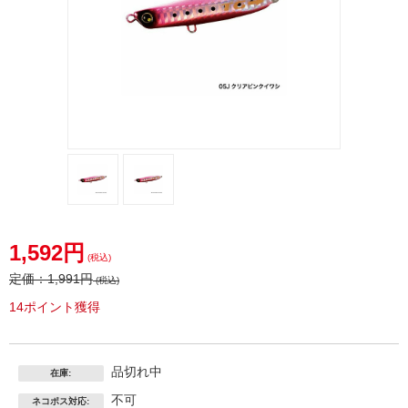
4969363460721.jpg
4969363460721.jpg
1,592円
(税込)
定価：
1,991円
(税込)
14ポイント獲得
品切れ中
在庫:
不可
ネコポス対応: