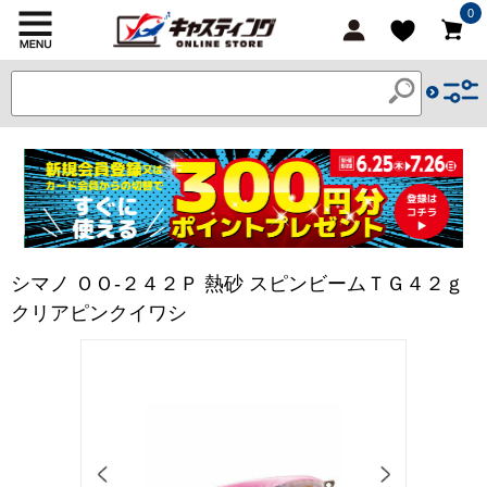
0
シマノ ＯＯ-２４２Ｐ 熱砂 スピンビームＴＧ４２ｇ
クリアピンクイワシ