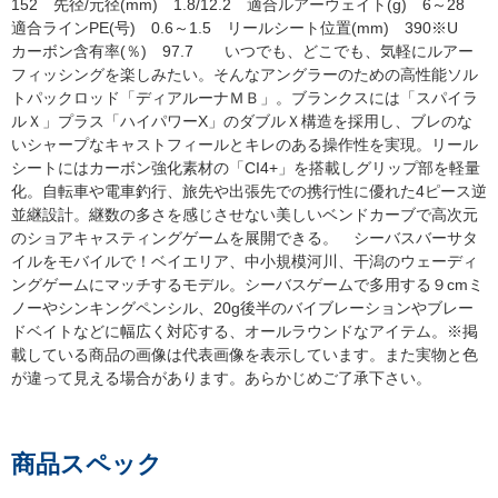
152 先径/元径(mm) 1.8/12.2 適合ルアーウェイト(g) 6～28
適合ラインPE(号) 0.6～1.5 リールシート位置(mm) 390※U
カーボン含有率(％) 97.7 いつでも、どこでも、気軽にルアー
フィッシングを楽しみたい。そんなアングラーのための高性能ソル
トパックロッド「ディアルーナＭＢ」。ブランクスには「スパイラ
ルＸ」プラス「ハイパワーX」のダブルＸ構造を採用し、ブレのな
いシャープなキャストフィールとキレのある操作性を実現。リール
シートにはカーボン強化素材の「CI4+」を搭載しグリップ部を軽量
化。自転車や電車釣行、旅先や出張先での携行性に優れた4ピース逆
並継設計。継数の多さを感じさせない美しいベンドカーブで高次元
のショアキャスティングゲームを展開できる。 シーバスバーサタ
イルをモバイルで！ベイエリア、中小規模河川、干潟のウェーディ
ングゲームにマッチするモデル。シーバスゲームで多用する９cmミ
ノーやシンキングペンシル、20g後半のバイブレーションやブレー
ドベイトなどに幅広く対応する、オールラウンドなアイテム。※掲
載している商品の画像は代表画像を表示しています。また実物と色
が違って見える場合があります。あらかじめご了承下さい。
商品スペック