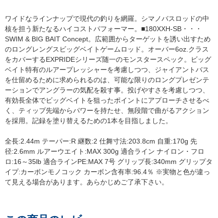
ワイドなラインナップで現代の釣りを網羅。シマノバスロッドの中
核を担う新たなるハイコストパフォーマー。■180XXH-SB・・・
SWIM & BIG BAIT Concept。広範囲からターゲットを誘い出すため
のロングレングスビッグベイトゲームロッド。オーバー6oz.クラス
をカバーするEXPRIDEシリーズ随一のモンスタースペック。ビッグ
ベイト特有のルアープレッシャーを考慮しつつ、ジャイアントバス
を仕留めるために求められるのは、可能な限りのロングプレゼンテ
ーションでアングラーの気配を殺す事。投げやすさを考慮しつつ、
有効長全体でビッグベイトを狙ったポイントにアプローチさせるべ
く、ティップ先端からパワーを持たせ、無段階で曲がるアクション
を採用。記録を塗り替えるための1本を目指しました。
全長:2.44m テーパー:R 継数:2 仕舞寸法:203.8cm 自重:170g 先
径:2.6mm ルアーウエイト:MAX 300g 適合ライン ナイロン・フロ
ロ:16～35lb 適合ラインPE:MAX 7号 グリップ長:340mm グリップタ
イプ:カーボンモノコック カーボン含有率:96.4％ ※実物と色が違っ
て見える場合があります。あらかじめご了承下さい。