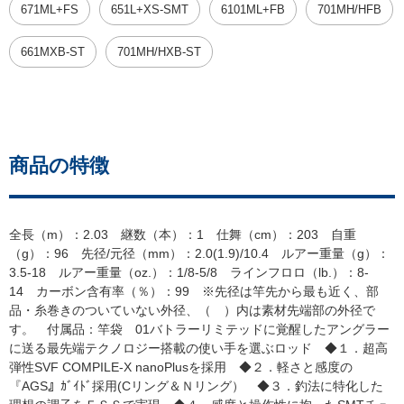
671ML+FS
651L+XS-SMT
6101ML+FB
701MH/HFB
661MXB-ST
701MH/HXB-ST
商品の特徴
全長（m）：2.03 継数（本）：1 仕舞（cm）：203 自重
（g）：96 先径/元径（mm）：2.0(1.9)/10.4 ルアー重量（g）：
3.5-18 ルアー重量（oz.）：1/8-5/8 ラインフロロ（lb.）：8-
14 カーボン含有率（％）：99 ※先径は竿先から最も近く、部
品・糸巻きのついていない外径、（ ）内は素材先端部の外径で
す。 付属品：竿袋 01バトラーリミテッドに覚醒したアングラー
に送る最先端テクノロジー搭載の使い手を選ぶロッド ◆１．超高
弾性SVF COMPILE-X nanoPlusを採用 ◆２．軽さと感度の
『AGS』ｶﾞｲﾄﾞ採用(Cリング＆Ｎリング） ◆３．釣法に特化した