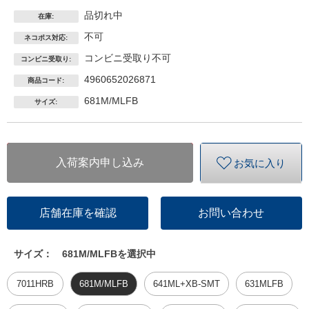
品切れ中
在庫:
不可
ネコポス対応:
コンビニ受取り不可
コンビニ受取り:
4960652026871
商品コード:
681M/MLFB
サイズ:
入荷案内申し込み
お気に入り
店舗在庫を確認
お問い合わせ
サイズ：
681M/MLFBを選択中
7011HRB
681M/MLFB
641ML+XB-SMT
631MLFB