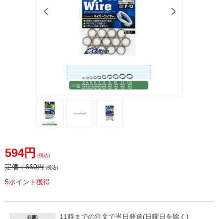
オーナ
オーナ
ースプ
ー（Ｏ
594円
リット
ＷＮＥ
(税込)
リング
Ｒ）カ
定価：
660円
(税込)
ハイパ
ルティ
5ポイント獲得
ーワイ
バスプ
ヤーＰ
リット
１２６
リング
ハイパ
11時までの注文で当日発送(日曜日を除く)
在庫: