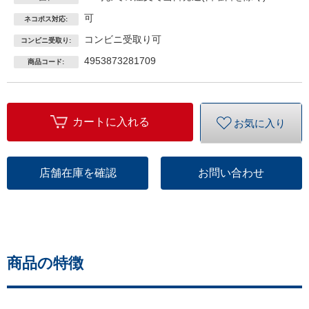
ーワイ
可
ネコポス対応:
ヤーＰ
－１２
コンビニ受取り可
コンビニ受取り:
６
4953873281709
商品コード:
カートに入れる
お気に入り
店舗在庫を確認
お問い合わせ
商品の特徴