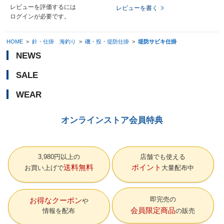
レビューを評価するには
レビューを書く
ログイン
が必要です。
HOME
>
針・仕掛 海釣り
>
磯・投・堤防仕掛
>
堤防サビキ仕掛
NEWS
SALE
WEAR
オンラインストア会員特典
3,980円以上の
店舗でも使える
送料無料
ポイント
お買い上げで
大量配布中
即完売の
お得なクーポン
会員限定商品
情報を配布
の販売