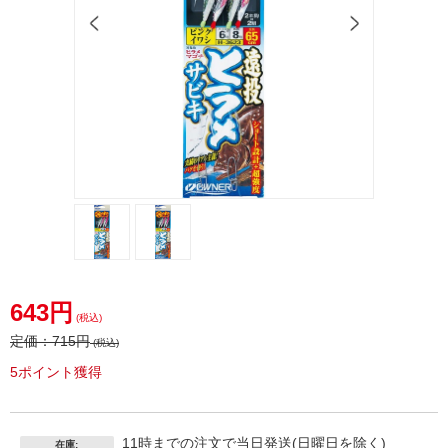
オーナ
ー（Ｏ
643円
ＷＮＥ
(税込)
Ｒ）遠
定価：
715円
(税込)
投ヒラ
5ポイント獲得
メサビ
キ０２
－６Ｈ
－３６
11時までの注文で当日発送(日曜日を除く)
在庫: