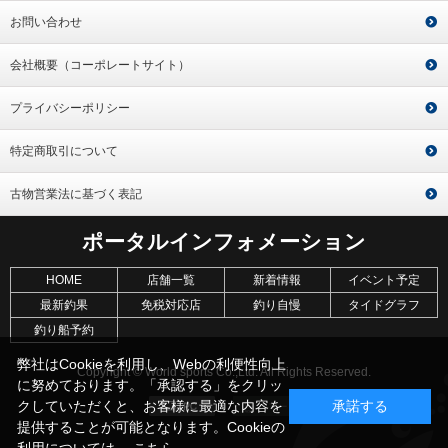
お問い合わせ
会社概要（コーポレートサイト）
プライバシーポリシー
特定商取引について
古物営業法に基づく表記
ポータルインフォメーション
HOME
店舗一覧
新着情報
イベント予定
最新釣果
免税対応店
釣り自慢
タイドグラフ
釣り船予約
弊社はCookieを利用し、Webの利便性向上
Copyright © World sports Co.,Ltd. All Rights Reserved.
に努めております。「承認する」をクリッ
クしていただくと、お客様に最適な内容を
承諾する
提供することが可能となります。Cookieの