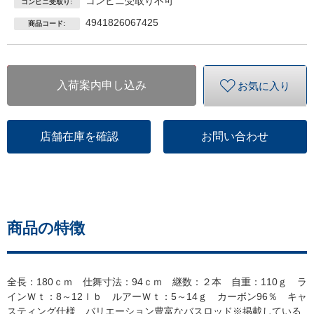
コンビニ受取り不可
コンビニ受取り:
4941826067425
商品コード:
入荷案内申し込み
お気に入り
店舗在庫を確認
お問い合わせ
商品の特徴
全長：180ｃｍ 仕舞寸法：94ｃｍ 継数：２本 自重：110ｇ ラ
インＷｔ：8～12ｌｂ ルアーＷｔ：5～14ｇ カーボン96％ キャ
スティング仕様 バリエーション豊富なバスロッド※掲載している