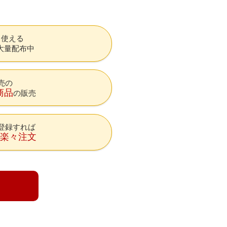
も使える
大量配布中
売の
商品
の販売
登録すれば
降楽々注文