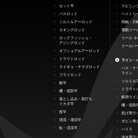
セット竿
スピニン
バスロッド
ベイトリ
ソルトルアーロッド
両軸・片
エギングロッド
電動リー
ロックフィッシュ・
リール そ
アジングロッド
リールパ
オフショアルアーロッド
トラウトロッド
ライン・
ライギョ・ナマズロッド
バス・ナ
ライン
フライロッド
ソルトル
船竿
トラウト
磯・堤防竿
船用ライ
落とし込み・前打ち・
イカダ竿
磯・堤防
投竿
投げ用ラ
清流・湖沼竿
ボビン巻
鮎・渓流竿
ハリス
淡水用ラ