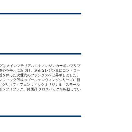
ングはメインマテリアルにナノレジンカーボンプリプ
重心を手元に近づけ、適正なレジン量にコントロー
感を伴った次世代のブランクスへと昇華しました。
ンウィック伝統のゴールデンウィングシリーズに新
ム（グリップ）フェンウィックオリジナル・スモール
ボンプリプレグ。付属品:クロスバッグ※掲載してい