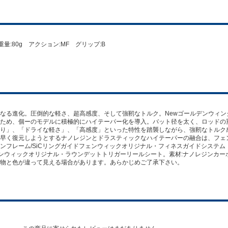
平均重量:80g アクション:MF グリップ:B
なる進化。圧倒的な軽さ、超高感度、そして強靭なトルク。Newゴールデンウィ
ため、個ーのモデルに積極的にハイテーパー化を導入。バット径を太く、ロッドの
り」、「ドライな軽さ」、「高感度」といった特性を踏襲しながら、強靭なトルク
早く復元しようとするナノレジンとドラスティックなハイテーパーの融合は、フェ
ンフレーム/SiCリングガイドフェンウィックオリジナル・フィネスガイドシステ
ンウィックオリジナル・ラウンデットトリガーリールシート。素材:ナノレジンカー
物と色が違って見える場合があります。あらかじめご了承下さい。