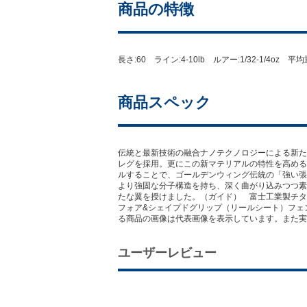
商品の特徴
長さ:60 ライン:4-10lb ルアー:1/32-1/4oz 
商品スペック
伝統と最新技術の融合ナノテクノロジーによる新た
レグを採用。更にこの新マテリアルの特性を高める
ルすることで、ゴールデンウィング伝統の「強い張
より強固な分子構造を持ち、深く曲がり込みつつ素
たな翼を授けました。（ガイド） 富士工業製チタ
フォア&シェイプドグリップ（リールシート）フェ
る商品の画像は代表画像を表示しています。また実
ユーザーレビュー