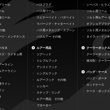
グリール
バスプラグ
シーバス・ヒラメ
ール
バス用ワーム
ソルト用ワーム
軸リール
スピナーベイト・バズベイト
ソルト用ルアー 
ル
ラバージグ・チャターベイト
オフショアプラグ
の他
バス用メタルジグ・スプーン
ソルト用メタルジ
ーツ・メンテナンス
バスルアー その他
タイラバ・インチ
ハリス
ルアー用品
クーラーボックス
マズ・ライギョ用
ジグヘッド
クーラーボックス
トレブルフック
保冷剤・クーラー
アーライン
アシストフック
ルアーライン
バッグ・ケース
シングルフック
ン
バッグ・ポーチ
ルアーフック その他
用ライン
ロッドケース
シンカー
イン
ケース・ボックス
スナップ・リング
き
ルアー用品 その他
フローター
イン