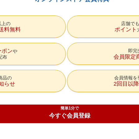
円以上の
店舗で
送料無料
ポイント
ーポン
即完
会員限定
配布
商品の
会員情報を
知らせ
2回目以
簡単1分で
今すぐ会員登録