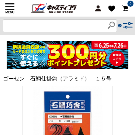
0
ゴーセン 石鯛仕掛鈎（アラミド） １５号