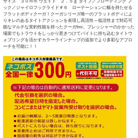
サイズ ３０ｍｍ ウエイト ２．５ｇ タイプ／フローティング フ
ック／ジャイロフックライド＃６ ローテーションに幅を持たせる
フラットボディクーガ！クーガシリーズ唯一のフラットボディによ
りキレのあるタイトアクションを表現し高活性～低活性まで対応可
能なマルチな実釣性能を持ったクーガfmr。プレッシャーのかかった
場面でもトラウトをしっかり惹きつけてバイトに持ち込むタイトウ
ォブリングを活かすカラーラインナップの追加でより多彩なアプロ
ーチを可能に！！