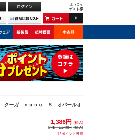
ようこそ
ゲスト様
0
 クーガ ｎａｎｏ Ｓ オパールオ
1,386円
(税込)
定価：
1,540円
(税込)
12ポイント獲得