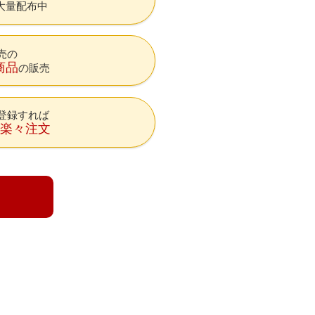
大量配布中
売の
商品
の販売
登録すれば
降楽々注文