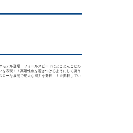
グモデル登場！フォールスピードにとことんこだわ
いを表現！！高活性魚を惹きつけるようにして誘う
スローな展開で絶大な威力を発揮！！※掲載してい