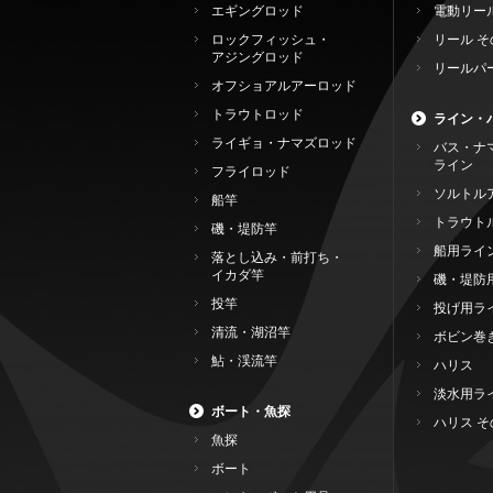
エギングロッド
電動リー
ロックフィッシュ・
リール そ
アジングロッド
リールパ
オフショアルアーロッド
トラウトロッド
ライン・
ライギョ・ナマズロッド
バス・ナ
ライン
フライロッド
ソルトル
船竿
トラウト
磯・堤防竿
船用ライ
落とし込み・前打ち・
イカダ竿
磯・堤防
投竿
投げ用ラ
清流・湖沼竿
ボビン巻
鮎・渓流竿
ハリス
淡水用ラ
ボート・魚探
ハリス そ
魚探
ボート