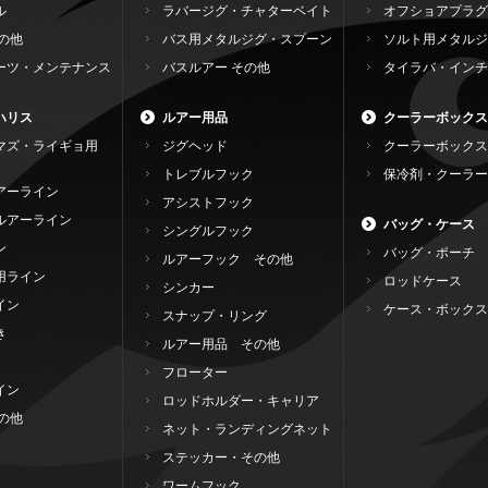
ル
ラバージグ・チャターベイト
オフショアプラグ
の他
バス用メタルジグ・スプーン
ソルト用メタルジ
ーツ・メンテナンス
バスルアー その他
タイラバ・インチ
ハリス
ルアー用品
クーラーボックス
マズ・ライギョ用
ジグヘッド
クーラーボックス
トレブルフック
保冷剤・クーラー
アーライン
アシストフック
ルアーライン
バッグ・ケース
シングルフック
ン
バッグ・ポーチ
ルアーフック その他
用ライン
ロッドケース
シンカー
イン
ケース・ボックス
スナップ・リング
き
ルアー用品 その他
フローター
イン
ロッドホルダー・キャリア
の他
ネット・ランディングネット
ステッカー・その他
ワームフック