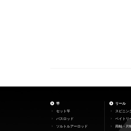
竿
リール
セット竿
スピニン
バスロッド
ベイトリ
ソルトルアーロッド
両軸・片