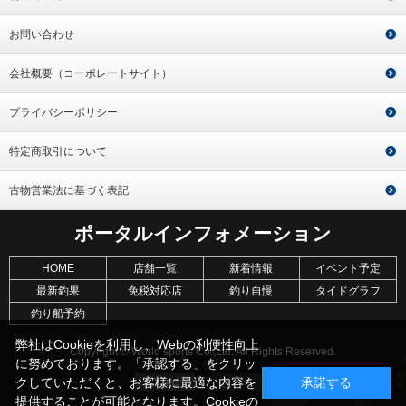
お問い合わせ
会社概要（コーポレートサイト）
プライバシーポリシー
特定商取引について
古物営業法に基づく表記
ポータルインフォメーション
HOME
店舗一覧
新着情報
イベント予定
最新釣果
免税対応店
釣り自慢
タイドグラフ
釣り船予約
弊社はCookieを利用し、Webの利便性向上
Copyright © World sports Co.,Ltd. All Rights Reserved.
に努めております。「承認する」をクリッ
クしていただくと、お客様に最適な内容を
承諾する
提供することが可能となります。Cookieの