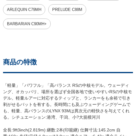
ARLEQUIN C79MH
PRELUDE C88M
BARBARIAN C90MH+
商品の特徴
「軽量」「パワフル」「高バランス RSの中核モデル。ウェーディ
ング、オカッパリ、場所を選ばず全国各地で使いやすいRSの中核モ
デル。軽量ルアーに対応するティップと、ランカーをも余裕で引き
剥がせるバットを有する。長時間にも及ぶウェーディングゲームで
も、軽量、高バランスのLYNX 93Mは異次元の軽快さを与えてくれ
る。シチュエーション:港湾、干潟、小?大規模河川
全長:9ft3inch(2.819m) 継数:2本(印籠継) 仕舞寸法:145.2cm 自