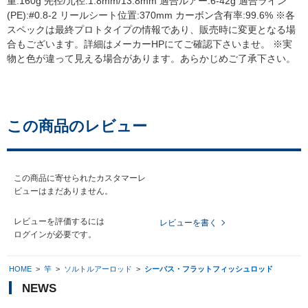
重:160g 先径/元径:1.8mm/13.8mm 適合ルアー:6-42g 適合ライン
(PE):#0.8-2 リールシート位置:370mm カーボン含有率:99.6% ※各
スペックは最終プロトタイプの情報であり、販売時に変更となる場
合もございます。詳細はメーカーHPにてご確認下さいませ。 ※実
物と色が違って見える場合があります。あらかじめご了承下さい。
この商品のレビュー
この商品に寄せられたカスタマーレ
ビューはまだありません。
レビューを評価するには
レビューを書く
ログイン
が必要です。
HOME
>
竿
>
ソルトルアーロッド
>
シーバス・フラットフィッシュロッド
NEWS