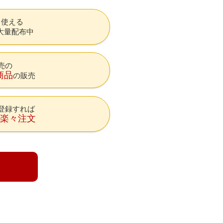
も使える
大量配布中
売の
商品
の販売
登録すれば
降楽々注文