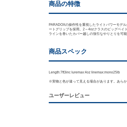
商品の特徴
PARADOXの操作性を重視したライトパワーモデルが
ートグリップを採用。2～4ozクラスのビッグベ
ラインを巻いたカバー越しの強引なやりとりを可能
商品スペック
Length:7ft3inc luremax:4oz linemax:mono25lb
※実物と色が違って見える場合があります。あらか
ユーザーレビュー