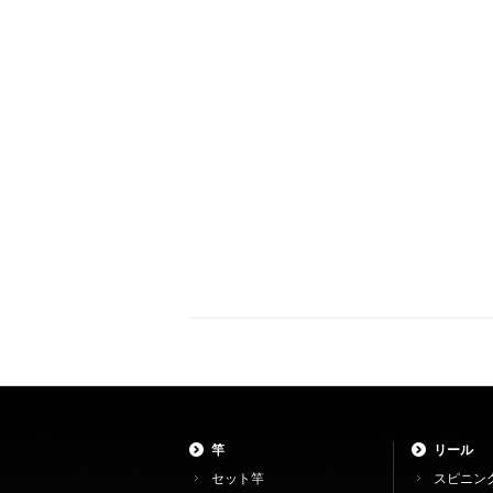
竿
リール
セット竿
スピニン