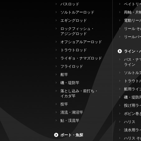
バスロッド
ベイトリ
ソルトルアーロッド
両軸・片
エギングロッド
電動リー
ロックフィッシュ・
リール そ
アジングロッド
リールパ
オフショアルアーロッド
トラウトロッド
ライン・
ライギョ・ナマズロッド
バス・ナ
ライン
フライロッド
ソルトル
船竿
トラウト
磯・堤防竿
船用ライ
落とし込み・前打ち・
イカダ竿
磯・堤防
投竿
投げ用ラ
清流・湖沼竿
ボビン巻
鮎・渓流竿
ハリス
淡水用ラ
ボート・魚探
ハリス そ