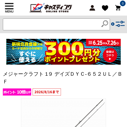
0
メジャークラフト 1９ デイズＤＹＣ-６５２ＵＬ／Ｂ
Ｆ