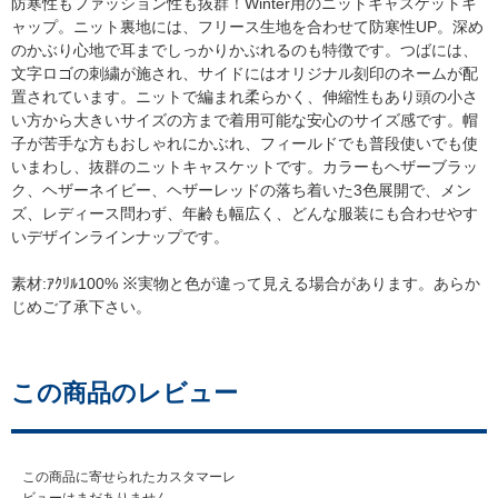
防寒性もファッション性も抜群！Winter用のニットキャスケットキ
ャップ。ニット裏地には、フリース生地を合わせて防寒性UP。深め
のかぶり心地で耳までしっかりかぶれるのも特徴です。つばには、
文字ロゴの刺繍が施され、サイドにはオリジナル刻印のネームが配
置されています。ニットで編まれ柔らかく、伸縮性もあり頭の小さ
い方から大きいサイズの方まで着用可能な安心のサイズ感です。帽
子が苦手な方もおしゃれにかぶれ、フィールドでも普段使いでも使
いまわし、抜群のニットキャスケットです。カラーもヘザーブラッ
ク、ヘザーネイビー、ヘザーレッドの落ち着いた3色展開で、メン
ズ、レディース問わず、年齢も幅広く、どんな服装にも合わせやす
いデザインラインナップです。
素材:ｱｸﾘﾙ100% ※実物と色が違って見える場合があります。あらか
じめご了承下さい。
この商品のレビュー
この商品に寄せられたカスタマーレ
ビューはまだありません。