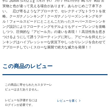
ｻｲｽﾞ26mm ｳｴｲﾄ2.1ｇ ｼﾝｷﾝｸﾞﾀｲﾌﾟ ﾌｯｸ ｼﾞｬｲﾛﾌｯｸﾗｲﾄﾞ#6 ﾘﾝｸﾞ #00 ※
実物と色が違って見える場合があります。あらかじめご了承下さ
い。 忍び寄るようなアプローチで、セレクティブなトラウトを攻
略。クーガナノシンキング！クーガナノシリーズシンキングモデ
ル！フォールスピードにとことんこだわったスーパースローシンキ
ング設計によりフローティングモデルよりもディープレンジを攻略
しつつ、圧倒的な『アピール力』の違いを表現！！高活性魚を惹き
つけるようにして誘うフローティングに対し、アピールを抑えたシ
ンキングはハイプレッシャーな状況下やしっかりレンジを合わせて
アプローチしていくスローな展開で絶大な威力を発揮！！
この商品のレビュー
この商品に寄せられたカスタマーレ
ビューはまだありません。
レビューを評価するには
レビューを書く
ログイン
が必要です。