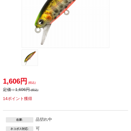
1,606円
(税込)
定価：
1,606円
(税込)
14ポイント獲得
品切れ中
在庫:
可
ネコポス対応: