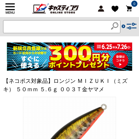
0
【ネコポス対象品】ロンジン ＭＩＺＵＫＩ（ミズ
キ） ５０ｍｍ ５.６ｇ ００３Ｔ金ヤマメ