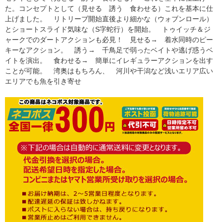
た。コンセプトとして（見せる 誘う 食わせる）これを基本に仕
上げました。 リトリーブ開始直後より細かな（ウォブンロール）
とショートスライド気味な（S字蛇行）を開始。 トゥイッチ＆ジ
ャークでのダートアクションも必見！ 見せる→ 着水同時のピー
キーなアクション。 誘う→ 千鳥足で弱ったベイトや逃げ惑うベ
イトを演出。 食わせる→ 簡単にイレギュラーアクションを出す
ことが可能。 湾奥はもちろん、 河川や干潟など浅いエリア広い
エリアでも魚を引き寄せ