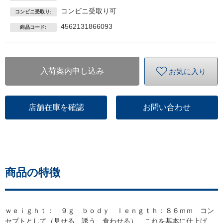
コンビニ受取り可
コンビニ受取り:
4562131866093
商品コード:
入荷案内申し込み
お気に入り
店舗在庫を確認
お問い合わせ
商品の特徴
ｗｅｉｇｈｔ： ９ｇ ｂｏｄｙ ｌｅｎｇｔｈ：８６ｍｍ コン
セプトとして（見せる 誘う 食わせる） これを基本に仕上げ