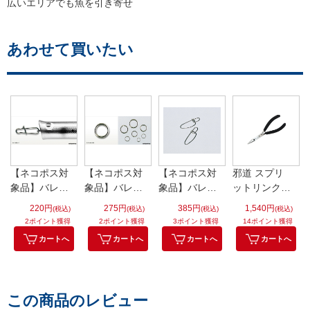
広いエリアでも魚を引き寄せ
あわせて買いたい
【ネコポス対
【ネコポス対
【ネコポス対
邪道 スプリ
象品】バレー
象品】バレー
象品】バレー
ットリンクプ
ヒル クイッ
ヒル スプリ
ヒル クロス
ライヤー M
220円
275円
385円
1,540円
(税込)
(税込)
(税込)
(税込)
クスナップ
ットリング
ロックスナッ
BK
2ポイント獲得
2ポイント獲得
3ポイント獲得
14ポイント獲得
#2(40lb)【即
EX #2(40lb)
プ #2 60lb
カートへ
カートへ
カートへ
カートへ
日発送】
この商品のレビュー