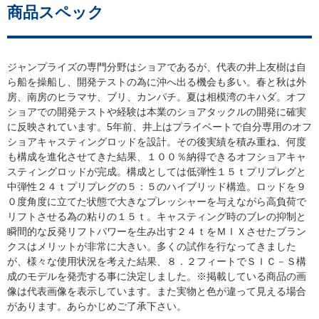
商品スペック
ジャンプライズの専門分野はショアであるが、代表の井上友樹は自
ら船を操船し、開発テストの為に沖へ出る機会も多い。春と秋は外
房、南房のヒラマサ、ブリ、カンパチ。夏は相模湾のキハダ。オフ
ショアでの開発テストや経験は本業のショアタックルの開発に確実
に反映されています。5年前、井上はプライベートで自分専用のオフ
ショアキャスティングロッドを設計。その後実績を積み重ね、何度
も構成を進化させてきた結果、１００％納得できるオフショアキャ
スティングロッドが完成。構成としては低弾性１５ｔプリプレグと
中弾性２４ｔプリプレグの５：５のハイブリッド構造。ロッドを９
０度角度に立てた状態で大きなプレッシャーを与えながら高負荷で
リフトさせる為の粘りの１５ｔ。キャスティング時のブレの抑制と
瞬間的な反発リフトパワーを生み出す２４ｔをＭＩＸさせたブラン
クスはメリットが非常に大きい。多くの試作を行なってきました
が、様々な使用状況を考えた結果、８．２フィートでＳＩＣ－Ｓ構
成のモデルを発売する事に決定しました。※掲載している商品の画
像は代表画像を表示しています。また実物と色が違って見える場合
があります。あらかじめご了承下さい。