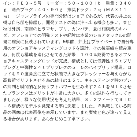
イン：ＰＥ３～５号 リーダー：５０～１００ｌｂ 重量：３４０
ｇ 適合プラグ：４０～９０ｇ 推奨ドラグ：７㎏（ＭＡＸ１１
㎏） ジャンプライズの専門分野はショアであるが、代表の井上友
樹は自ら船を操船し、開発テストの為に沖へ出る機会も多い。春と
秋は外房、南房のヒラマサ、ブリ、カンパチ。夏は相模湾のキハ
ダ。オフショアでの開発テストや経験は本業のショアタックルの開
発に確実に反映されています。5年前、井上はプライベートで自分専
用のオフショアキャスティングロッドを設計。その後実績を積み重
ね、何度も構成を進化させてきた結果、１００％納得できるオフシ
ョアキャスティングロッドが完成。構成としては低弾性１５ｔプリ
プレグと中弾性２４ｔプリプレグの５：５のハイブリッド構造。ロ
ッドを９０度角度に立てた状態で大きなプレッシャーを与えながら
高負荷でリフトさせる為の粘りの１５ｔ。キャスティング時のブレ
の抑制と瞬間的な反発リフトパワーを生み出す２４ｔをＭＩＸさせ
たブランクスはメリットが非常に大きい。多くの試作を行なってき
ましたが、様々な使用状況を考えた結果、８．２フィートでＳＩＣ
－Ｓ構成のモデルを発売する事に決定しました。※掲載している商
品の画像は代表画像を表示しています。また実物と色が違って見え
る場合があります。あらかじめご了承下さい。