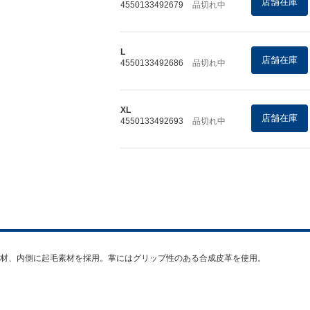
店舗在庫
4550133492679
品切れ中
L
店舗在庫
4550133492686
品切れ中
XL
店舗在庫
4550133492693
品切れ中
材、内側に起毛素材を採用。掌にはグリップ性のある合成皮革を使用。