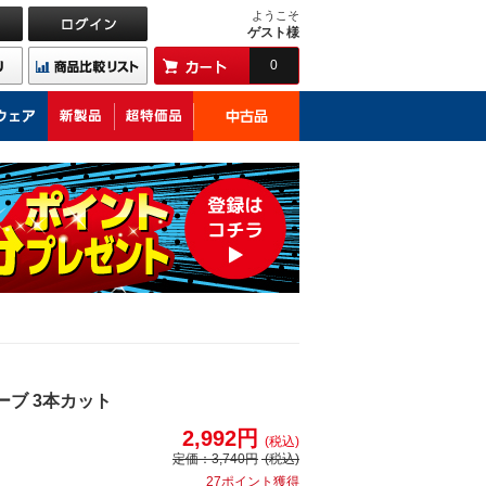
ようこそ
ゲスト様
0
ローブ 3本カット
2,992円
(税込)
定価：
3,740円
(税込)
27ポイント獲得