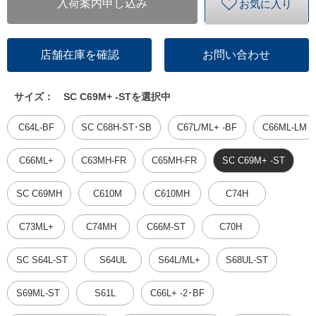
入荷案内申し込み
お気に入り
店舗在庫を確認
お問い合わせ
サイズ：
SC C69M+ -STを選択中
C64L-BF
SC C68H-ST･SB
C67L/ML+ -BF
C66ML-LM
C66ML+
C63MH-FR
C65MH-FR
SC C69M+ -ST
SC C69MH
C610M
C610MH
C74H
C73ML+
C74MH
C66M-ST
C70H
SC S64L-ST
S64UL
S64L/ML+
S68UL-ST
S69ML-ST
S61L
C66L+ -2･BF