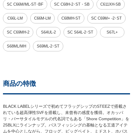
SC C66M/ML-ST･BF
SC C68H-2･ST・SB
C611XH-SB
C66L-LM
C66M-LM
C68MH-ST
SC C69M+ -2･ST
SC C69MH-2
S64UL-2
SC S64L-2･ST
S67L+
S68ML/MH
S69ML-2･ST
商品の特徴
BLACK LABELシリーズで初めてフラッグシップのSTEEZで搭載さ
れている超高弾性SVFを搭載し、未曾有の感度を獲得。オカッパ
リ・バーサタイルモデルの代名詞でもある「Shore Competition」を
25BLXにラインナップ。バスフィッシングの基軸となる王道アイテ
ムを中心としながら、フロッグ、ビッグベイト、ミドスト、ホバス